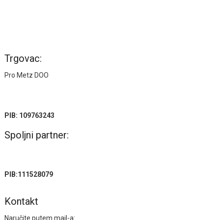
Trgovac:
Pro Metz DOO
PIB: 109763243
Spoljni partner:
PIB:111528079
Kontakt
Naručite putem mail-a: