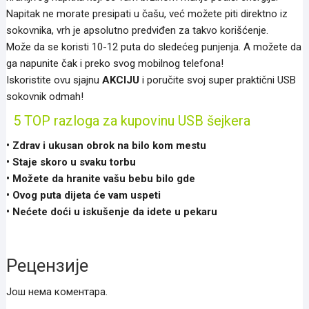
Napitak ne morate presipati u čašu, već možete piti direktno iz
sokovnika, vrh je apsolutno predviđen za takvo korišćenje.
Može da se koristi 10-12 puta do sledećeg punjenja. A možete da
ga napunite čak i preko svog mobilnog telefona!
Iskoristite ovu sjajnu
AKCIJU
i poručite svoj super praktični USB
sokovnik odmah!
5 TOP razloga za kupovinu USB šejkera
• Zdrav i ukusan obrok na bilo kom mestu
• Staje skoro u svaku torbu
• Možete da hranite vašu bebu bilo gde
• Ovog puta dijeta će vam uspeti
• Nećete doći u iskušenje da idete u pekaru
Рецензије
Још нема коментара.