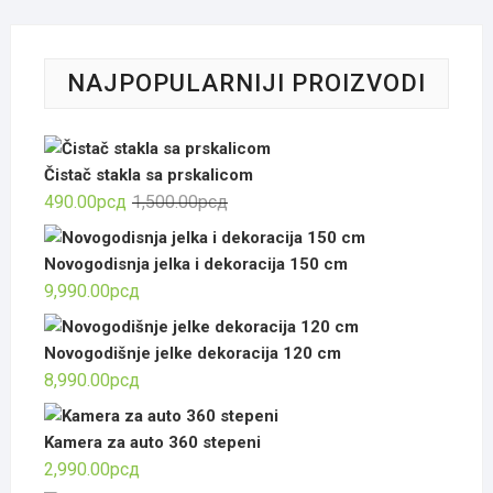
NAJPOPULARNIJI PROIZVODI
Čistač stakla sa prskalicom
Оригинална
Тренутна
490.00
рсд
1,500.00
рсд
цена
цена
је
је:
Novogodisnja jelka i dekoracija 150 cm
била:
490.00рсд.
9,990.00
рсд
1,500.00рсд.
Novogodišnje jelke dekoracija 120 cm
8,990.00
рсд
Kamera za auto 360 stepeni
2,990.00
рсд