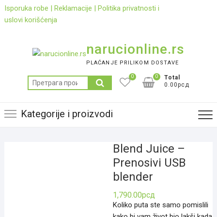
Skip
Isporuka robe
|
Reklamacije
|
Politika privatnosti i
to
uslovi korišćenja
content
narucionline.rs
PLAĆANJE PRILIKOM DOSTAVE
0
0
Total
Претрага
0.00рсд
за:
Kategorije i proizvodi
Blend Juice –
Prenosivi USB
blender
1,790.00
рсд
Koliko puta ste samo pomislili
kako bi vam život bio lakši kada