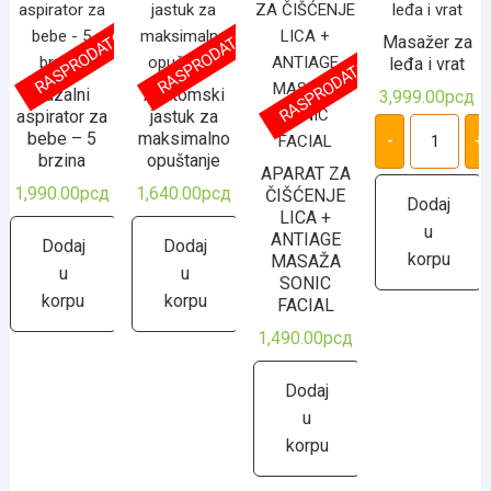
RASPRODATO
RASPRODATO
Masažer za
leđa i vrat
RASPRODATO
Nazalni
Anatomski
3,999.00
рсд
aspirator za
jastuk za
Masažer
za
bebe – 5
maksimalno
-
+
leđa
brzina
opuštanje
i
APARAT ZA
vrat
1,990.00
рсд
1,640.00
рсд
ČIŠĆENJE
количина
Dodaj
LICA +
u
ANTIAGE
Dodaj
Dodaj
korpu
MASAŽA
u
u
SONIC
korpu
korpu
FACIAL
1,490.00
рсд
Dodaj
u
korpu