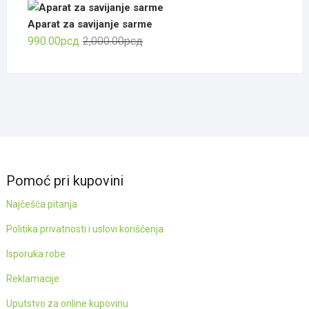
Aparat za savijanje sarme
Оригинална
Тренутна
990.00
рсд
2,000.00
рсд
цена
цена
је
је:
била:
990.00рсд.
2,000.00рсд.
Pomoć pri kupovini
Najčešća pitanja
Politika privatnosti i uslovi korišćenja
Isporuka robe
Reklamacije
Uputstvo za online kupovinu