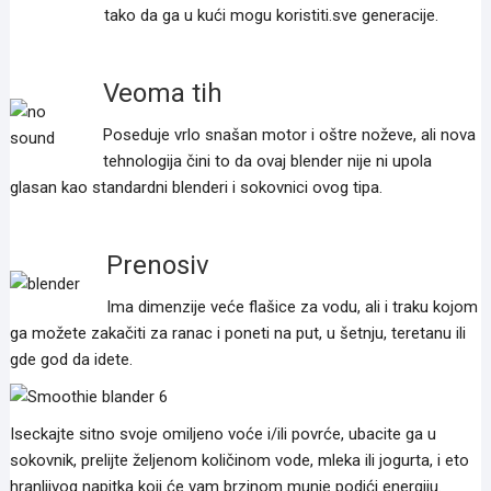
tako da ga u kući mogu koristiti.sve generacije.
Veoma tih
Poseduje vrlo snašan motor i oštre noževe, ali nova
tehnologija čini to da ovaj blender nije ni upola
glasan kao standardni blenderi i sokovnici ovog tipa.
Prenosiv
Ima dimenzije veće flašice za vodu, ali i traku kojom
ga možete zakačiti za ranac i poneti na put, u šetnju, teretanu ili
gde god da idete.
Iseckajte sitno svoje omiljeno voće i/ili povrće, ubacite ga u
sokovnik, prelijte željenom količinom vode, mleka ili jogurta, i eto
hranljivog napitka koji će vam brzinom munje podići energiju.