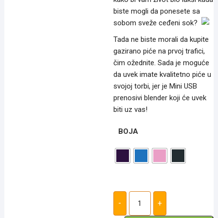
biste mogli da ponesete sa
sobom sveže ceđeni sok?
Tada ne biste morali da kupite
gazirano piće na prvoj trafici,
čim ožednite. Sada je moguće
da uvek imate kvalitetno piće u
svojoj torbi, jer je Mini USB
prenosivi blender koji će uvek
biti uz vas!
BOJA
Blend
Juice
-
+
–
Prenosivi