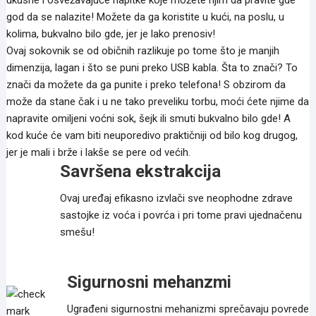
ukusne i osvežavajuće napitke koje možete njim da pravite gde
god da se nalazite! Možete da ga koristite u kući, na poslu, u
kolima, bukvalno bilo gde, jer je lako prenosiv!
Ovaj sokovnik se od običnih razlikuje po tome što je manjih
dimenzija, lagan i što se puni preko USB kabla. Šta to znači? To
znači da možete da ga punite i preko telefona! S obzirom da
može da stane čak i u ne tako preveliku torbu, moći ćete njime da
napravite omiljeni voćni sok, šejk ili smuti bukvalno bilo gde! A
kod kuće će vam biti neuporedivo praktičniji od bilo kog drugog,
jer je mali i brže i lakše se pere od većih.
Savršena ekstrakcija
Ovaj uređaj efikasno izvlači sve neophodne zdrave
sastojke iz voća i povrća i pri tome pravi ujednačenu
smešu!
Sigurnosni mehanzmi
Ugrađeni sigurnostni mehanizmi sprečavaju povrede