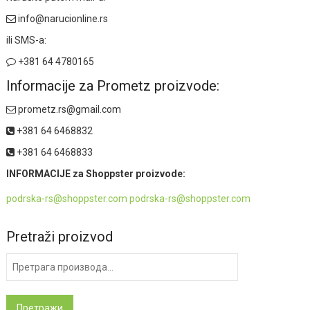
info@narucionline.rs
ili SMS-a:
+381 64 4780165
Informacije za Prometz proizvode:
prometz.rs@gmail.com
+381 64 6468832
+381 64 6468833
INFORMACIJE za Shoppster proizvode:
podrska-rs@shoppster.com podrska-rs@shoppster.com
Pretraži proizvod
Претрага
за:
Претражи