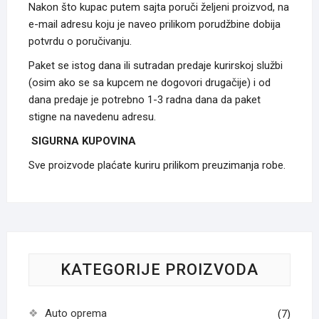
Nakon što kupac putem sajta poruči željeni proizvod, na
e-mail adresu koju je naveo prilikom porudžbine dobija
potvrdu o poručivanju.
Paket se istog dana ili sutradan predaje kurirskoj službi
(osim ako se sa kupcem ne dogovori drugačije) i od
dana predaje je potrebno 1-3 radna dana da paket
stigne na navedenu adresu.
SIGURNA KUPOVINA
Sve proizvode plaćate kuriru prilikom preuzimanja robe.
KATEGORIJE PROIZVODA
Auto oprema
(7)