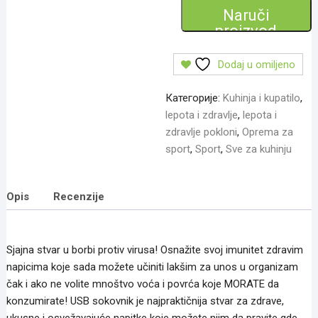
USB
Naruči
blender
proizvod
количина
Dodaj u omiljeno
Категорије:
Kuhinja i kupatilo
,
lepota i zdravlje
,
lepota i
zdravlje pokloni
,
Oprema za
sport
,
Sport
,
Sve za kuhinju
Opis
Recenzije
Sjajna stvar u borbi protiv virusa! Osnažite svoj imunitet zdravim
napicima koje sada možete učiniti lakšim za unos u organizam
čak i ako ne volite mnoštvo voća i povrća koje MORATE da
konzumirate! USB sokovnik je najpraktičnija stvar za zdrave,