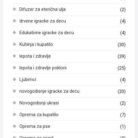
Difuzer za eterična ulja
(2)
drvene igracke za decu
(4)
Edukativne igracke za decu
(4)
Kuhinja i kupatilo
(30)
lepota i zdravlje
(39)
lepota i zdravlje pokloni
(25)
Ljubimci
(4)
novogodisnje igracke za decu
(20)
Novogodisnji ukrasi
(2)
Oprema za kupatilo
(7)
Oprema za pse
(1)
Oprema za sport