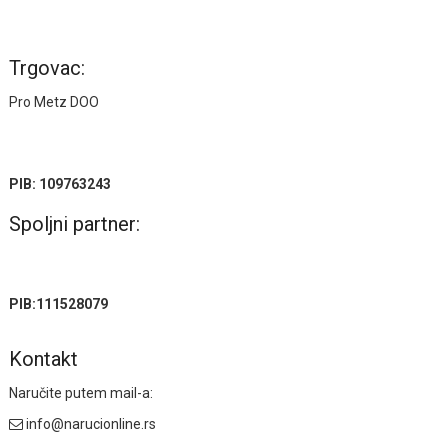
Trgovac:
Pro Metz DOO
PIB: 109763243
Spoljni partner:
PIB:111528079
Kontakt
Naručite putem mail-a:
info@narucionline.rs