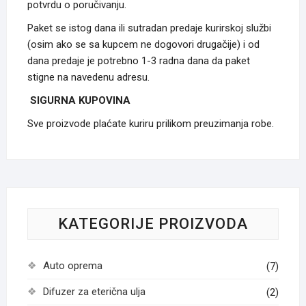
potvrdu o poručivanju.
Paket se istog dana ili sutradan predaje kurirskoj službi
(osim ako se sa kupcem ne dogovori drugačije) i od
dana predaje je potrebno 1-3 radna dana da paket
stigne na navedenu adresu.
SIGURNA KUPOVINA
Sve proizvode plaćate kuriru prilikom preuzimanja robe.
KATEGORIJE PROIZVODA
Auto oprema
(7)
Difuzer za eterična ulja
(2)