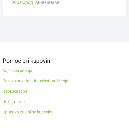
Оригинална
Тренутна
990.00
рсд
2,000.00
рсд
цена
цена
је
је:
била:
990.00рсд.
2,000.00рсд.
Pomoć pri kupovini
Najčešća pitanja
Politika privatnosti i uslovi korišćenja
Isporuka robe
Reklamacije
Uputstvo za online kupovinu