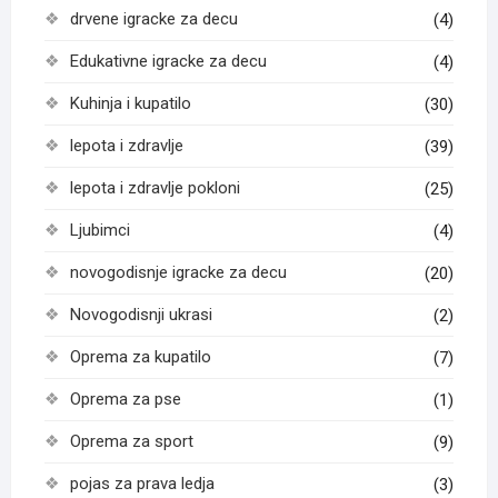
drvene igracke za decu
(4)
Edukativne igracke za decu
(4)
Kuhinja i kupatilo
(30)
lepota i zdravlje
(39)
lepota i zdravlje pokloni
(25)
Ljubimci
(4)
novogodisnje igracke za decu
(20)
Novogodisnji ukrasi
(2)
Oprema za kupatilo
(7)
Oprema za pse
(1)
Oprema za sport
(9)
pojas za prava ledja
(3)