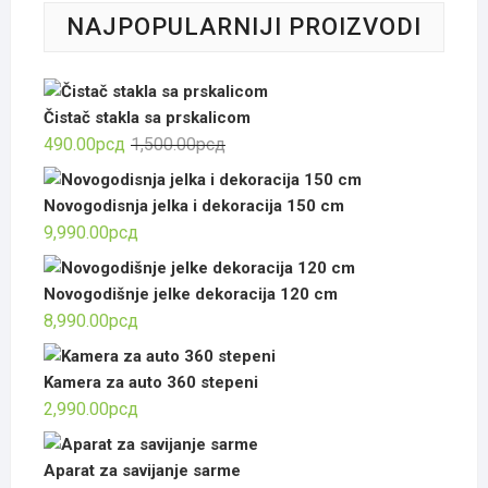
NAJPOPULARNIJI PROIZVODI
Čistač stakla sa prskalicom
Оригинална
Тренутна
490.00
рсд
1,500.00
рсд
цена
цена
је
је:
Novogodisnja jelka i dekoracija 150 cm
била:
490.00рсд.
9,990.00
рсд
1,500.00рсд.
Novogodišnje jelke dekoracija 120 cm
8,990.00
рсд
Kamera za auto 360 stepeni
2,990.00
рсд
Aparat za savijanje sarme