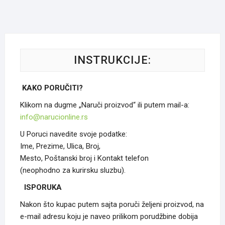
INSTRUKCIJE:
KAKO PORUČITI?
Klikom na dugme „Naruči proizvod“ ili putem mail-a:
info@narucionline.rs
U Poruci navedite svoje podatke:
Ime, Prezime, Ulica, Broj,
Mesto, Poštanski broj i Kontakt telefon
(neophodno za kurirsku sluzbu).
ISPORUKA
Nakon što kupac putem sajta poruči željeni proizvod, na
e-mail adresu koju je naveo prilikom porudžbine dobija