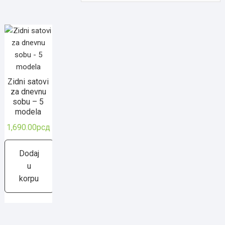
Zidni satovi
za dnevnu
sobu – 5
modela
1,690.00
рсд
Dodaj
u
korpu