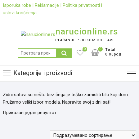
Skip
Isporuka robe
|
Reklamacije
|
Politika privatnosti i
to
uslovi korišćenja
content
narucionline.rs
PLAĆANJE PRILIKOM DOSTAVE
0
0
Total
Претрага
0.00рсд
за:
Kategorije i proizvodi
Zidni satovi su nešto bez čega je teško zamisliti bilo koji dom.
Pružamo veliki izbor modela. Napravite svoj zidni sat!
Приказан један резултат