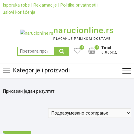
Skip
Isporuka robe
|
Reklamacije
|
Politika privatnosti i
to
uslovi korišćenja
content
narucionline.rs
PLAĆANJE PRILIKOM DOSTAVE
0
0
Total
Претрага
0.00рсд
за:
Kategorije i proizvodi
Приказан један резултат