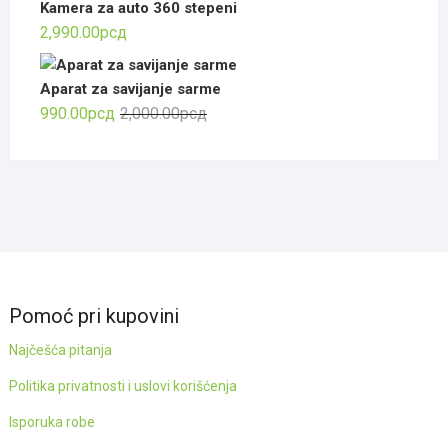
Kamera za auto 360 stepeni
2,990.00
рсд
Aparat za savijanje sarme
Оригинална
Тренутна
990.00
рсд
2,000.00
рсд
цена
цена
је
је:
била:
990.00рсд.
2,000.00рсд.
Pomoć pri kupovini
Najčešća pitanja
Politika privatnosti i uslovi korišćenja
Isporuka robe