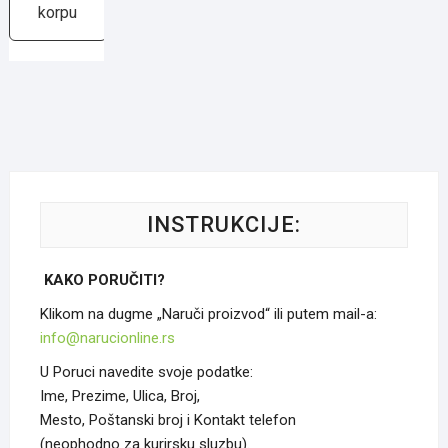
Unikatnih
korpu
Oblika
количина
INSTRUKCIJE:
KAKO PORUČITI?
Klikom na dugme „Naruči proizvod“ ili putem mail-a:
info@narucionline.rs
U Poruci navedite svoje podatke:
Ime, Prezime, Ulica, Broj,
Mesto, Poštanski broj i Kontakt telefon
(neophodno za kurirsku sluzbu).