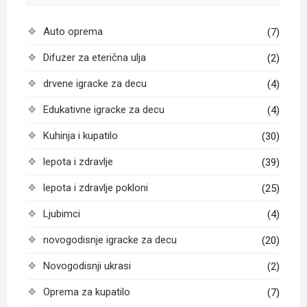
Auto oprema
(7)
Difuzer za eterična ulja
(2)
drvene igracke za decu
(4)
Edukativne igracke za decu
(4)
Kuhinja i kupatilo
(30)
lepota i zdravlje
(39)
lepota i zdravlje pokloni
(25)
Ljubimci
(4)
novogodisnje igracke za decu
(20)
Novogodisnji ukrasi
(2)
Oprema za kupatilo
(7)