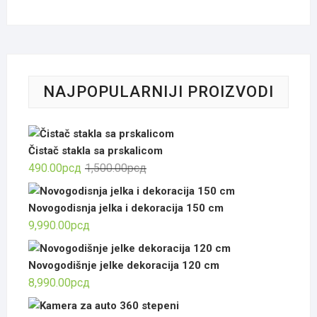
NAJPOPULARNIJI PROIZVODI
Čistač stakla sa prskalicom
Оригинална
Тренутна
490.00
рсд
1,500.00
рсд
цена
цена
је
је:
Novogodisnja jelka i dekoracija 150 cm
била:
490.00рсд.
9,990.00
рсд
1,500.00рсд.
Novogodišnje jelke dekoracija 120 cm
8,990.00
рсд