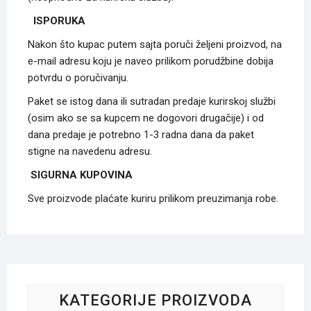
ISPORUKA
Nakon što kupac putem sajta poruči željeni proizvod, na
e-mail adresu koju je naveo prilikom porudžbine dobija
potvrdu o poručivanju.
Paket se istog dana ili sutradan predaje kurirskoj službi
(osim ako se sa kupcem ne dogovori drugačije) i od
dana predaje je potrebno 1-3 radna dana da paket
stigne na navedenu adresu.
SIGURNA KUPOVINA
Sve proizvode plaćate kuriru prilikom preuzimanja robe.
KATEGORIJE PROIZVODA