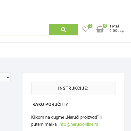
0
0
Претрага
Total
0.00рсд
за:
INSTRUKCIJE:
KAKO PORUČITI?
Klikom na dugme „Naruči proizvod“ ili
putem mail-a:
info@narucionline.rs