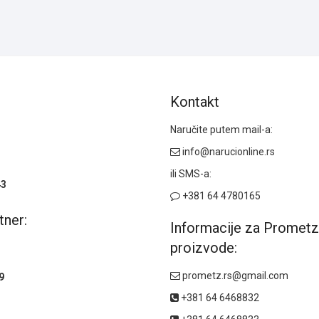
Kontakt
Naručite putem mail-a:
info@narucionline.rs
ili SMS-a:
43
+381 64 4780165
tner:
Informacije za Prometz
proizvode:
prometz.rs@gmail.com
9
+381 64 6468832