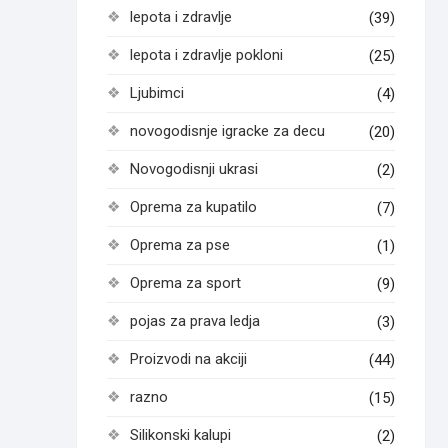
lepota i zdravlje
(39)
lepota i zdravlje pokloni
(25)
Ljubimci
(4)
novogodisnje igracke za decu
(20)
Novogodisnji ukrasi
(2)
Oprema za kupatilo
(7)
Oprema za pse
(1)
Oprema za sport
(9)
pojas za prava ledja
(3)
Proizvodi na akciji
(44)
razno
(15)
Silikonski kalupi
(2)