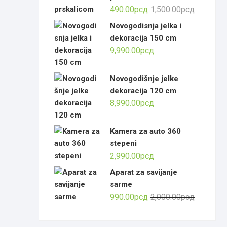
Оригинал
Тренутна
490.00
рсд
1,500.00
рсд
цена
цена
Novogodisnja jelka i
је
је:
dekoracija 150 cm
била:
490.00рсд
9,990.00
рсд
1,500.00р
Novogodišnje jelke
dekoracija 120 cm
8,990.00
рсд
Kamera za auto 360
stepeni
2,990.00
рсд
Aparat za savijanje
sarme
Оригинал
Тренутна
990.00
рсд
2,000.00
рсд
цена
цена
је
је: