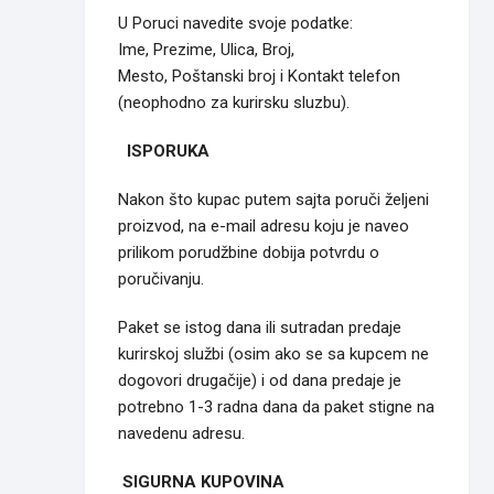
U Poruci navedite svoje podatke:
Ime, Prezime, Ulica, Broj,
Mesto, Poštanski broj i Kontakt telefon
(neophodno za kurirsku sluzbu).
ISPORUKA
Nakon što kupac putem sajta poruči željeni
proizvod, na e-mail adresu koju je naveo
prilikom porudžbine dobija potvrdu o
poručivanju.
Paket se istog dana ili sutradan predaje
kurirskoj službi (osim ako se sa kupcem ne
dogovori drugačije) i od dana predaje je
potrebno 1-3 radna dana da paket stigne na
navedenu adresu.
SIGURNA KUPOVINA