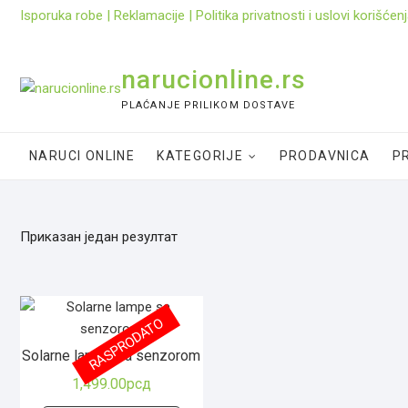
Skip
Isporuka robe
|
Reklamacije
|
Politika privatnosti i uslovi korišćen
to
content
narucionline.rs
PLAĆANJE PRILIKOM DOSTAVE
NARUCI ONLINE
KATEGORIJE
PRODAVNICA
PR
Приказан један резултат
RASPRODATO
Solarne lampe sa senzorom
1,499.00
рсд