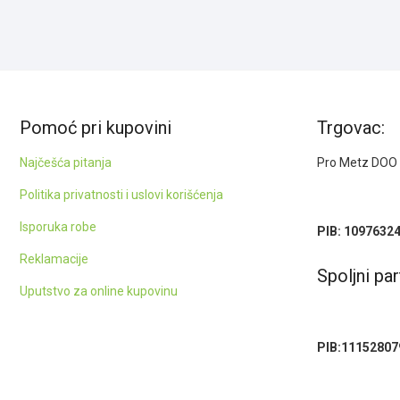
Pomoć pri kupovini
Trgovac:
Najčešća pitanja
Pro Metz DOO
Politika privatnosti i uslovi korišćenja
Isporuka robe
PIB: 1097632
Reklamacije
Spoljni par
Uputstvo za online kupovinu
PIB:11152807