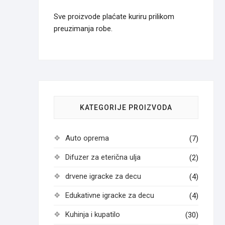
Sve proizvode plaćate kuriru prilikom
preuzimanja robe.
KATEGORIJE PROIZVODA
Auto oprema
(7)
Difuzer za eterična ulja
(2)
drvene igracke za decu
(4)
Edukativne igracke za decu
(4)
Kuhinja i kupatilo
(30)