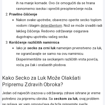
ih na manje komade. Ovo će omogućiti da se hrana
ravnomerno isecka i sprečiti preopterećenje noža.
Pravilno čišćenje
Nakon svake upotrebe, obavezno operite secko toplom
vodom i blagim
deterdžentom
. Nož se može izvaditi radi
lakšeg čišćenja. Redovno održavanje osigurava
dugotrajnu upotrebu vašeg secka.
Korišćenje različitih namirnica
Iako je
secko za crni luk
namenjen prvenstveno za luk,
ne ograničavajte se samo na ovu namirnicu.
Eksperimentišite sa seckanjem različitih vrsta povrća,
voća, pa čak i orašastih plodova.
Kako Secko za Luk Može Olakšati
Pripremu Zdravih Obroka?
Jedan od najvećih izazova u održavanju zdrave ishrane je vreme
potrebno za pripremu obroka. Sa
seckom za luk
, ovaj problem
se rešava, jer vam omogućava da brže pripremite sveže