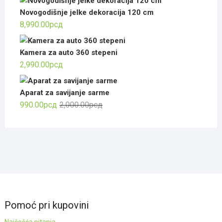
Novogodišnje jelke dekoracija 120 cm
8,990.00
рсд
Kamera za auto 360 stepeni
2,990.00
рсд
Aparat za savijanje sarme
Оригинална
Тренутна
990.00
рсд
2,000.00
рсд
цена
цена
је
је:
била:
990.00рсд.
2,000.00рсд.
Pomoć pri kupovini
Najčešća pitanja