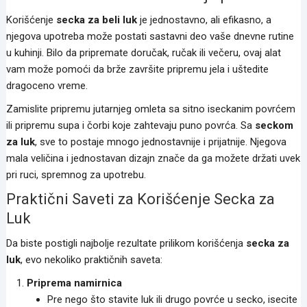
Korišćenje
secka za beli luk
je jednostavno, ali efikasno, a
njegova upotreba može postati sastavni deo vaše dnevne rutine
u kuhinji. Bilo da pripremate doručak, ručak ili večeru, ovaj alat
vam može pomoći da brže završite pripremu jela i uštedite
dragoceno vreme.
Zamislite pripremu jutarnjeg omleta sa sitno iseckanim povrćem
ili pripremu supa i čorbi koje zahtevaju puno povrća. Sa
seckom
za luk
, sve to postaje mnogo jednostavnije i prijatnije. Njegova
mala veličina i jednostavan dizajn znače da ga možete držati uvek
pri ruci, spremnog za upotrebu.
Praktični Saveti za Korišćenje Secka za
Luk
Da biste postigli najbolje rezultate prilikom korišćenja
secka za
luk
, evo nekoliko praktičnih saveta:
Priprema namirnica
Pre nego što stavite luk ili drugo povrće u secko, isecite