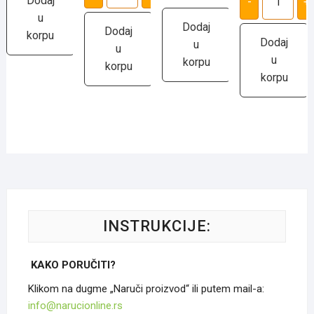
Dodaj
-
+
2
autiće
bojicama
u
количина
za
Dodaj
Dodaj
decu
korpu
количина
Dodaj
u
u
u
korpu
korpu
korpu
INSTRUKCIJE:
KAKO PORUČITI?
Klikom na dugme „Naruči proizvod“ ili putem mail-a:
info@narucionline.rs