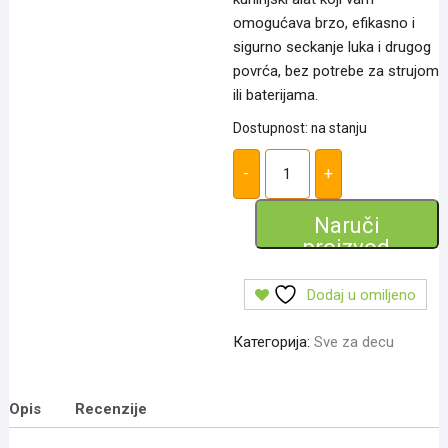
omogućava brzo, efikasno i
sigurno seckanje luka i drugog
povrća, bez potrebe za strujom
ili baterijama.
Dostupnost: na stanju
Secko
za
-
+
Luk:
Neophodan
Alat
Naruči
u
proizvod
Svakoj
Kuhinji
количина
Dodaj u omiljeno
Категорија:
Sve za decu
Opis
Recenzije