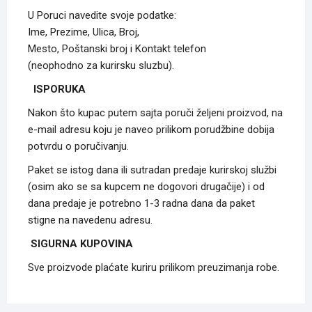
U Poruci navedite svoje podatke:
Ime, Prezime, Ulica, Broj,
Mesto, Poštanski broj i Kontakt telefon
(neophodno za kurirsku sluzbu).
ISPORUKA
Nakon što kupac putem sajta poruči željeni proizvod, na
e-mail adresu koju je naveo prilikom porudžbine dobija
potvrdu o poručivanju.
Paket se istog dana ili sutradan predaje kurirskoj službi
(osim ako se sa kupcem ne dogovori drugačije) i od
dana predaje je potrebno 1-3 radna dana da paket
stigne na navedenu adresu.
SIGURNA KUPOVINA
Sve proizvode plaćate kuriru prilikom preuzimanja robe.