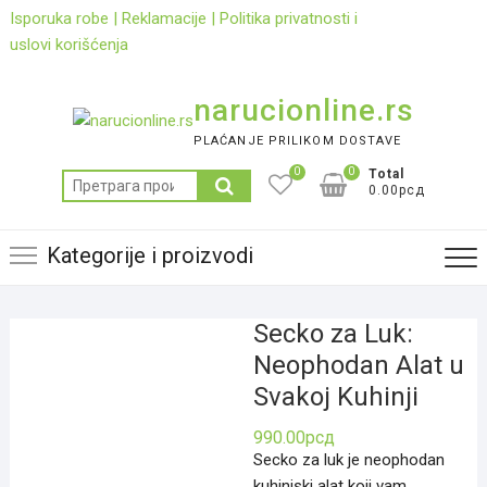
Skip
Isporuka robe
|
Reklamacije
|
Politika privatnosti i
to
uslovi korišćenja
content
narucionline.rs
PLAĆANJE PRILIKOM DOSTAVE
0
0
Total
Претрага
0.00рсд
за:
Kategorije i proizvodi
Secko za Luk:
Neophodan Alat u
Svakoj Kuhinji
990.00
рсд
Secko za luk je neophodan
kuhinjski alat koji vam