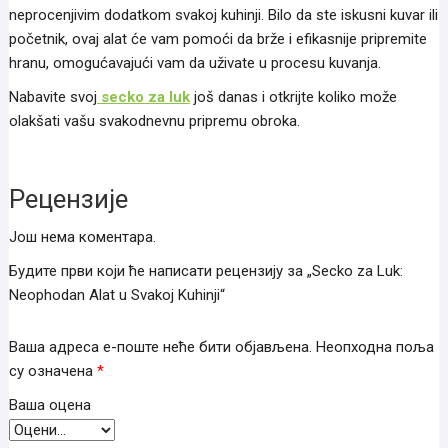
neprocenjivim dodatkom svakoj kuhinji. Bilo da ste iskusni kuvar ili
početnik, ovaj alat će vam pomoći da brže i efikasnije pripremite
hranu, omogućavajući vam da uživate u procesu kuvanja.
Nabavite svoj
secko za luk
još danas i otkrijte koliko može
olakšati vašu svakodnevnu pripremu obroka.
Рецензије
Још нема коментара.
Будите први који ће написати рецензију за „Secko za Luk:
Neophodan Alat u Svakoj Kuhinji“
Ваша адреса е-поште неће бити објављена.
Неопходна поља
су означена
*
Ваша оцена