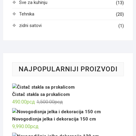
Sve za kuhinju
(13)
Tehnika
(20)
zidni satovi
(1)
NAJPOPULARNIJI PROIZVODI
Čistač stakla sa prskalicom
Оригинална
Тренутна
490.00
рсд
1,500.00
рсд
цена
цена
је
је:
Novogodisnja jelka i dekoracija 150 cm
била:
490.00рсд.
9,990.00
рсд
1,500.00рсд.