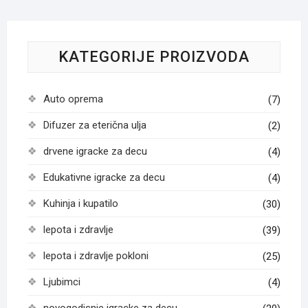
KATEGORIJE PROIZVODA
Auto oprema
(7)
Difuzer za eterična ulja
(2)
drvene igracke za decu
(4)
Edukativne igracke za decu
(4)
Kuhinja i kupatilo
(30)
lepota i zdravlje
(39)
lepota i zdravlje pokloni
(25)
Ljubimci
(4)
novogodisnje igracke za decu