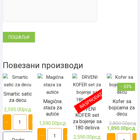
Повезани производи
- 33%
RASPRODATO
Smartic satic
za decu
Magična
Kofer sa
staza za
bojicama za
DRVENI
2,595.00
рсд
autiće
decu
KOFER set
Smartic
satic
za bojenje sa
-
+
1,590.00
рсд
2,800.00
рсд
О
Т
za
180 delova
ц
ц
1,890.00
рсд
Magična
decu
је
је
staza
количина
Kofer
-
+
б
1
2,590.00
рсд
za
sa