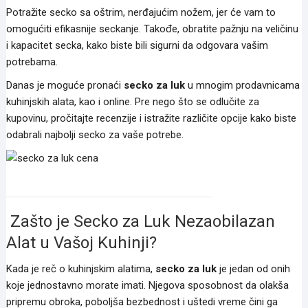
Potražite secko sa oštrim, nerđajućim nožem, jer će vam to
omogućiti efikasnije seckanje. Takođe, obratite pažnju na veličinu
i kapacitet secka, kako biste bili sigurni da odgovara vašim
potrebama.
Danas je moguće pronaći
secko za luk
u mnogim prodavnicama
kuhinjskih alata, kao i online. Pre nego što se odlučite za
kupovinu, pročitajte recenzije i istražite različite opcije kako biste
odabrali najbolji secko za vaše potrebe.
secko za luk cena
Zašto je Secko za Luk Nezaobilazan
Alat u Vašoj Kuhinji?
Kada je reč o kuhinjskim alatima,
secko za luk
je jedan od onih
koje jednostavno morate imati. Njegova sposobnost da olakša
pripremu obroka, poboljša bezbednost i uštedi vreme čini ga