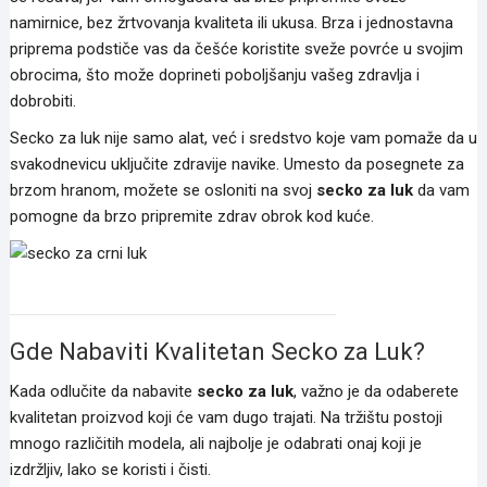
namirnice, bez žrtvovanja kvaliteta ili ukusa. Brza i jednostavna
priprema podstiče vas da češće koristite sveže povrće u svojim
obrocima, što može doprineti poboljšanju vašeg zdravlja i
dobrobiti.
Secko za luk nije samo alat, već i sredstvo koje vam pomaže da u
svakodnevicu uključite zdravije navike. Umesto da posegnete za
brzom hranom, možete se osloniti na svoj
secko za luk
da vam
pomogne da brzo pripremite zdrav obrok kod kuće.
secko za crni luk
Gde Nabaviti Kvalitetan Secko za Luk?
Kada odlučite da nabavite
secko za luk
, važno je da odaberete
kvalitetan proizvod koji će vam dugo trajati. Na tržištu postoji
mnogo različitih modela, ali najbolje je odabrati onaj koji je
izdržljiv, lako se koristi i čisti.