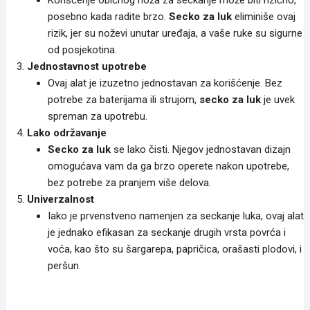
Korišćenje običnog noža za seckanje može biti rizično,
posebno kada radite brzo.
Secko za luk
eliminiše ovaj
rizik, jer su noževi unutar uređaja, a vaše ruke su sigurne
od posjekotina.
Jednostavnost upotrebe
Ovaj alat je izuzetno jednostavan za korišćenje. Bez
potrebe za baterijama ili strujom,
secko za luk
je uvek
spreman za upotrebu.
Lako održavanje
Secko za luk
se lako čisti. Njegov jednostavan dizajn
omogućava vam da ga brzo operete nakon upotrebe,
bez potrebe za pranjem više delova.
Univerzalnost
Iako je prvenstveno namenjen za seckanje luka, ovaj alat
je jednako efikasan za seckanje drugih vrsta povrća i
voća, kao što su šargarepa, papričica, orašasti plodovi, i
peršun.