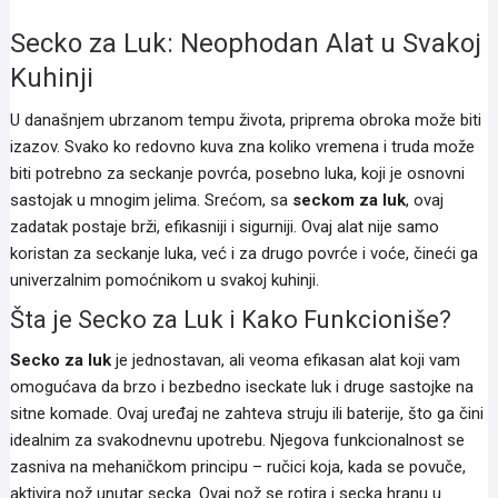
Secko za Luk: Neophodan Alat u Svakoj
Kuhinji
U današnjem ubrzanom tempu života, priprema obroka može biti
izazov. Svako ko redovno kuva zna koliko vremena i truda može
biti potrebno za seckanje povrća, posebno luka, koji je osnovni
sastojak u mnogim jelima. Srećom, sa
seckom za luk
, ovaj
zadatak postaje brži, efikasniji i sigurniji. Ovaj alat nije samo
koristan za seckanje luka, već i za drugo povrće i voće, čineći ga
univerzalnim pomoćnikom u svakoj kuhinji.
Šta je Secko za Luk i Kako Funkcioniše?
Secko za luk
je jednostavan, ali veoma efikasan alat koji vam
omogućava da brzo i bezbedno iseckate luk i druge sastojke na
sitne komade. Ovaj uređaj ne zahteva struju ili baterije, što ga čini
idealnim za svakodnevnu upotrebu. Njegova funkcionalnost se
zasniva na mehaničkom principu – ručici koja, kada se povuče,
aktivira nož unutar secka. Ovaj nož se rotira i secka hranu u