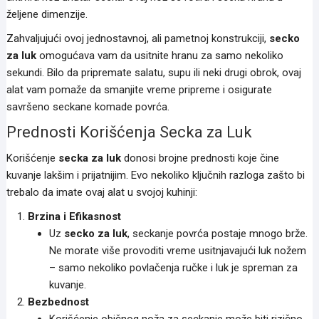
željene dimenzije.
Zahvaljujući ovoj jednostavnoj, ali pametnoj konstrukciji,
secko
za luk
omogućava vam da usitnite hranu za samo nekoliko
sekundi. Bilo da pripremate salatu, supu ili neki drugi obrok, ovaj
alat vam pomaže da smanjite vreme pripreme i osigurate
savršeno seckane komade povrća.
Prednosti Korišćenja Secka za Luk
Korišćenje
secka za luk
donosi brojne prednosti koje čine
kuvanje lakšim i prijatnijim. Evo nekoliko ključnih razloga zašto bi
trebalo da imate ovaj alat u svojoj kuhinji:
Brzina i Efikasnost
Uz
secko za luk
, seckanje povrća postaje mnogo brže.
Ne morate više provoditi vreme usitnjavajući luk nožem
– samo nekoliko povlačenja ručke i luk je spreman za
kuvanje.
Bezbednost