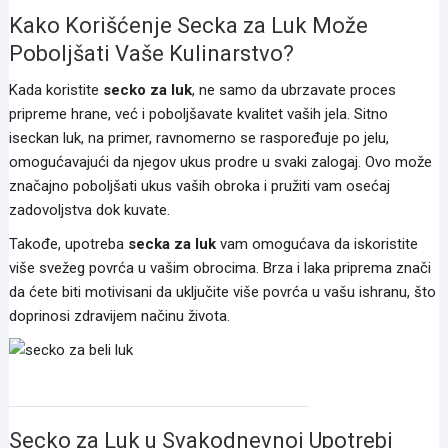
Kako Korišćenje Secka za Luk Može
Poboljšati Vaše Kulinarstvo?
Kada koristite
secko za luk
, ne samo da ubrzavate proces
pripreme hrane, već i poboljšavate kvalitet vaših jela. Sitno
iseckan luk, na primer, ravnomerno se raspoređuje po jelu,
omogućavajući da njegov ukus prodre u svaki zalogaj. Ovo može
značajno poboljšati ukus vaših obroka i pružiti vam osećaj
zadovoljstva dok kuvate.
Takođe, upotreba
secka za luk
vam omogućava da iskoristite
više svežeg povrća u vašim obrocima. Brza i laka priprema znači
da ćete biti motivisani da uključite više povrća u vašu ishranu, što
doprinosi zdravijem načinu života.
secko za beli luk
Secko za Luk u Svakodnevnoj Upotrebi