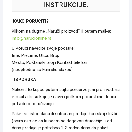
INSTRUKCIJE:
KAKO PORUČITI?
Klikom na dugme „Naruči proizvod“ ili putem mail-a:
info@narucionline.rs
U Poruci navedite svoje podatke:
Ime, Prezime, Ulica, Broj,
Mesto, Poštanski broj i Kontakt telefon
(neophodno za kurirsku sluzbu).
ISPORUKA
Nakon što kupac putem sajta poruči željeni proizvod, na
e-mail adresu koju je naveo prilikom porudžbine dobija
potvrdu o poručivanju.
Paket se istog dana ili sutradan predaje kurirskoj službi
(osim ako se sa kupcem ne dogovori drugačije) i od
dana predaje je potrebno 1-3 radna dana da paket