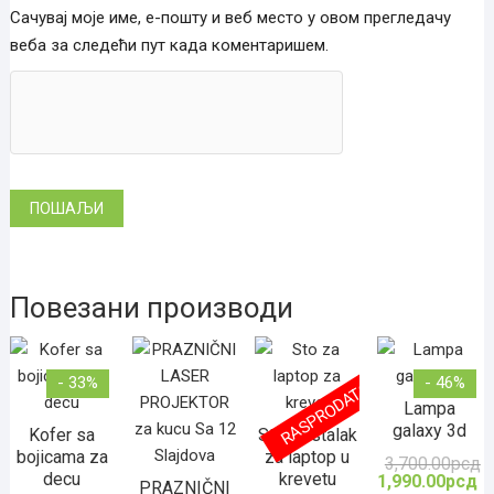
Сачувај моје име, е-пошту и веб место у овом прегледачу
веба за следећи пут када коментаришем.
Повезани производи
- 33%
- 46%
RASPRODATO
Lampa
galaxy 3d
Kofer sa
Stočić stalak
bojicama za
za laptop u
3,700.00
рсд
О
Т
decu
krevetu
ц
ц
1,990.00
рсд
PRAZNIČNI
је
је