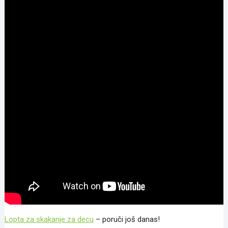
Lopta za skakanje za decu
– poruči još danas!