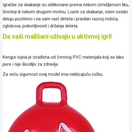
Igračke za skakanje su oblikovane prema nekom izmišljenom liku,
životinji ili nekom drugom motivu. Lopte za skakanje, osim ostalo
deluju pozitivno i na sam rast deteta i pravilan razvoj mišića,
zglobova, pokretljivosti i držanja deteta.
Da vaši mališani uživaju u aktivnoj igri!
Kengur lopta je izrađena od čvrstog PVC materijala koji se lako
pere i nije škodljiv za zdravlje.
Za veću sigurnost ovaj model ima neklizajuću ručku.