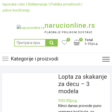
Skip
Isporuka robe
|
Reklamacije
|
Politika privatnosti i
to
uslovi korišćenja
content
narucionline.rs
PLAĆANJE PRILIKOM DOSTAVE
0
0
Total
Претрага
0.00рсд
за:
Kategorije i proizvodi
Lopta za skakanje
za decu – 3
modela
950.00
рсд
Klinci danas provode puno
vremena kod kuće, za