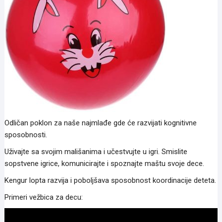
Odličan poklon za naše najmlađe gde će razvijati kognitivne
sposobnosti.
Uživajte sa svojim mališanima i učestvujte u igri. Smislite
sopstvene igrice, komunicirajte i spoznajte maštu svoje dece.
Kengur lopta razvija i poboljšava sposobnost koordinacije deteta.
Primeri vežbica za decu: