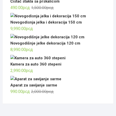
Čistač stakla sa prskalicom
Оригинална
Тренутна
490.00
рсд
1,500.00
рсд
цена
цена
је
је:
Novogodisnja jelka i dekoracija 150 cm
била:
490.00рсд.
9,990.00
рсд
1,500.00рсд.
Novogodišnje jelke dekoracija 120 cm
8,990.00
рсд
Kamera za auto 360 stepeni
2,990.00
рсд
Aparat za savijanje sarme
Оригинална
Тренутна
990.00
рсд
2,000.00
рсд
цена
цена
је
је:
била:
990.00рсд.
2,000.00рсд.