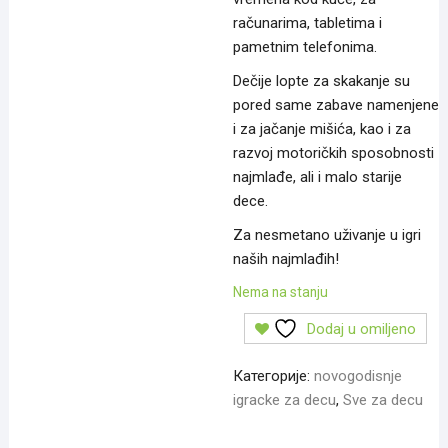
računarima, tabletima i
pametnim telefonima.
Dečije lopte za skakanje su
pored same zabave namenjene
i za jačanje mišića, kao i za
razvoj motoričkih sposobnosti
najmlađe, ali i malo starije
dece.
Za nesmetano uživanje u igri
naših najmlađih!
Nema na stanju
Dodaj u omiljeno
Категорије:
novogodisnje
igracke za decu
,
Sve za decu