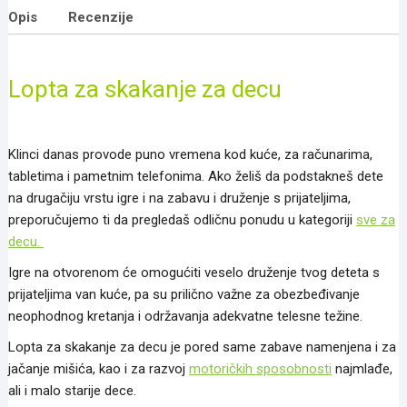
Opis
Recenzije
Lopta za skakanje za decu
Klinci danas provode puno vremena kod kuće, za računarima,
tabletima i pametnim telefonima. Ako želiš da podstakneš dete
na drugačiju vrstu igre i na zabavu i druženje s prijateljima,
preporučujemo ti da pregledaš odličnu ponudu u kategoriji
sve za
decu.
Igre na otvorenom će omogućiti veselo druženje tvog deteta s
prijateljima van kuće, pa su prilično važne za obezbeđivanje
neophodnog kretanja i održavanja adekvatne telesne težine.
Lopta za skakanje za decu je pored same zabave namenjena i za
jačanje mišića, kao i za razvoj
motoričkih sposobnosti
najmlađe,
ali i malo starije dece.