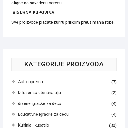
stigne na navedenu adresu.
SIGURNA KUPOVINA
Sve proizvode plaćate kuriru prilikom preuzimanja robe.
KATEGORIJE PROIZVODA
Auto oprema
(7)
Difuzer za eterična ulja
(2)
drvene igracke za decu
(4)
Edukativne igracke za decu
(4)
Kuhinja i kupatilo
(30)