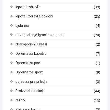
lepota i zdravlje
(39)
lepota i zdravlje pokloni
(25)
Ljubimci
(4)
novogodisnje igracke za decu
(20)
Novogodisnji ukrasi
(2)
Oprema za kupatilo
(7)
Oprema za pse
(1)
Oprema za sport
(9)
pojas za prava ledja
(3)
Proizvodi na akciji
(44)
razno
(15)
Silikonski kalupi
(2)