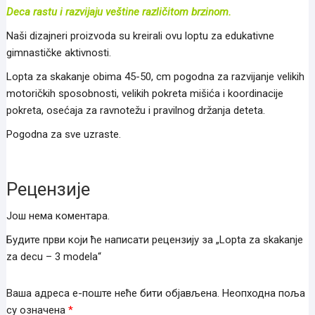
Deca rastu i razvijaju veštine različitom brzinom.
Naši dizajneri proizvoda su kreirali ovu loptu za edukativne
gimnastičke aktivnosti.
Lopta za skakanje obima 45-50, cm pogodna za razvijanje velikih
motoričkih sposobnosti, velikih pokreta mišića i koordinacije
pokreta, osećaja za ravnotežu i pravilnog držanja deteta.
Pogodna za sve uzraste.
Рецензије
Још нема коментара.
Будите први који ће написати рецензију за „Lopta za skakanje
za decu – 3 modela“
Ваша адреса е-поште неће бити објављена.
Неопходна поља
су означена
*