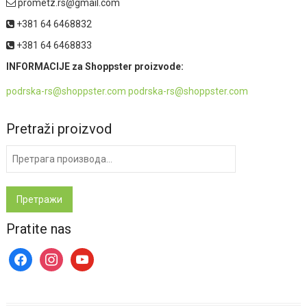
prometz.rs@gmail.com
+381 64 6468832
+381 64 6468833
INFORMACIJE za Shoppster proizvode:
podrska-rs@shoppster.com podrska-rs@shoppster.com
Pretraži proizvod
Претрага
за:
Претражи
Pratite nas
facebook
instagram
youtube