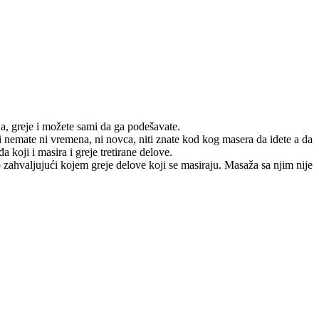
a, greje i možete sami da ga podešavate.
li nemate ni vremena, ni novca, niti znate kod kog masera da idete a da
 koji i masira i greje tretirane delove.
o zahvaljujući kojem greje delove koji se masiraju. Masaža sa njim nije