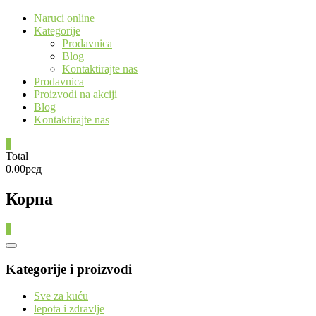
Naruci online
Kategorije
Prodavnica
Blog
Kontaktirajte nas
Prodavnica
Proizvodi na akciji
Blog
Kontaktirajte nas
0
Total
0.00рсд
Корпа
0
Catalog
Menu
Kategorije i proizvodi
Sve za kuću
lepota i zdravlje