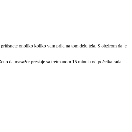
 pritisnete onoliko koliko vam prija na tom delu tela. S obzirom da je
podešeno da masažer prestaje sa tretmanom 15 minuta od početka rada.