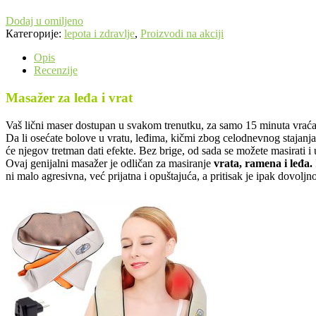
Dodaj u omiljeno
Категорије:
lepota i zdravlje
,
Proizvodi na akciji
Opis
Recenzije
Masažer za leđa i vrat
Vaš lični maser dostupan u svakom trenutku, za samo 15 minuta vraća 
Da li osećate bolove u vratu, leđima, kičmi zbog celodnevnog stajanja
će njegov tretman dati efekte. Bez brige, od sada se možete masirati i 
Ovaj genijalni masažer je odličan za masiranje
vrata, ramena i leđa.
ni malo agresivna, već prijatna i opuštajuća, a pritisak je ipak dovolj