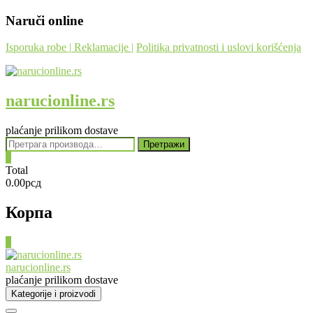
Skip
Naruči online
to
content
Isporuka robe
|
Reklamacije
|
Politika privatnosti i uslovi korišćenja
narucionline.rs
plaćanje prilikom dostave
Претрага
Претражи
за:
0
Total
0.00рсд
Корпа
0
narucionline.rs
plaćanje prilikom dostave
Kategorije i proizvodi