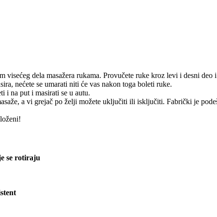
jem visećeg dela masažera rukama. Provučete ruke kroz levi i desni deo i
ra, nećete se umarati niti će vas nakon toga boleti ruke.
 i na put i masirati se u autu.
saže, a vi grejač po želji možete uključiti ili isključiti. Fabrički je 
loženi!
e se rotiraju
istent