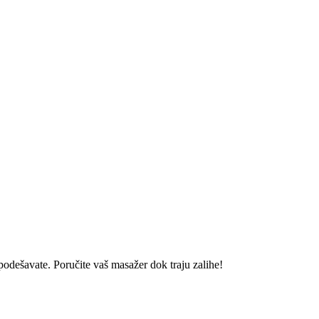
podešavate. Poručite vaš masažer dok traju zalihe!