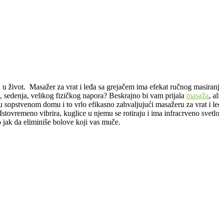
u život. Masažer za vrat i leđa sa grejačem ima efekat ručnog masiranj
, sedenja, velikog fizičkog napora? Beskrajno bi vam prijala
masaža
, a
u sopstvenom domu i to vrlo efikasno zahvaljujući masažeru za vrat i leđa
Istovremeno vibrira, kuglice u njemu se rotiraju i ima infracrveno svetl
no jak da eliminiše bolove koji vas muče.