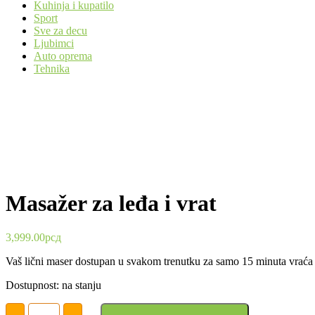
Kuhinja i kupatilo
Sport
Sve za decu
Ljubimci
Auto oprema
Tehnika
Masažer za leđa i vrat
3,999.00
рсд
Vaš lični maser dostupan u svakom trenutku za samo 15 minuta vraća va
Dostupnost: na stanju
Masažer