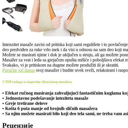
Intenzitet masaže zavisi od pritiska koji sami regulišete i to povlačen
deo predviđen za ruke vrlo mek i da visi u odnosu na sam deo koji masi
Možete se masirati njime i dok je uključen u struju, ali ga možete poneti
Masažer za vrat i leđa sa grejačem opušta mišiće i poboljšava efekat ma
Svakako, vi je pritiskom na dugme možete produžiti ili je skratiti.
Poručite još danas
svoj masažer i budite uvek sveži, relaksirani i raspo
5 TOP razloga za kupovinu vibracionog masažera
• Efekat ručnog masiranja zahvaljujući fantastičnim kuglama koj
• Jednostavno podešavanje inteziteta masaže
• Greje tretirane delove
• Košta 6 puta manje od brojnih sličnih masažera
• Sa njim možete masirati bilo koji deo tela sami, ne treba vam as
Рецензије