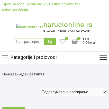
Skip
Isporuka robe
|
Reklamacije
|
Politika privatnosti i
to
uslovi korišćenja
content
narucionline.rs
PLAĆANJE PRILIKOM DOSTAVE
0
0
Total
Претрага
0.00рсд
за:
Kategorije i proizvodi
Приказан један резултат