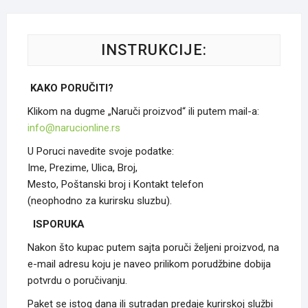
INSTRUKCIJE:
KAKO PORUČITI?
Klikom na dugme „Naruči proizvod“ ili putem mail-a:
info@narucionline.rs
U Poruci navedite svoje podatke:
Ime, Prezime, Ulica, Broj,
Mesto, Poštanski broj i Kontakt telefon
(neophodno za kurirsku sluzbu).
ISPORUKA
Nakon što kupac putem sajta poruči željeni proizvod, na
e-mail adresu koju je naveo prilikom porudžbine dobija
potvrdu o poručivanju.
Paket se istog dana ili sutradan predaje kurirskoj službi