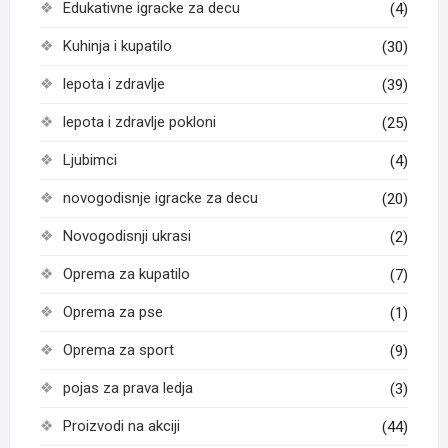
Edukativne igracke za decu
(4)
Kuhinja i kupatilo
(30)
lepota i zdravlje
(39)
lepota i zdravlje pokloni
(25)
Ljubimci
(4)
novogodisnje igracke za decu
(20)
Novogodisnji ukrasi
(2)
Oprema za kupatilo
(7)
Oprema za pse
(1)
Oprema za sport
(9)
pojas za prava ledja
(3)
Proizvodi na akciji
(44)