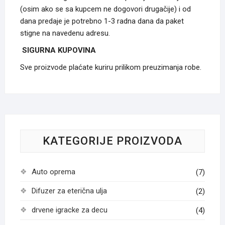
(osim ako se sa kupcem ne dogovori drugačije) i od
dana predaje je potrebno 1-3 radna dana da paket
stigne na navedenu adresu.
SIGURNA KUPOVINA
Sve proizvode plaćate kuriru prilikom preuzimanja robe.
KATEGORIJE PROIZVODA
Auto oprema
(7)
Difuzer za eterična ulja
(2)
drvene igracke za decu
(4)