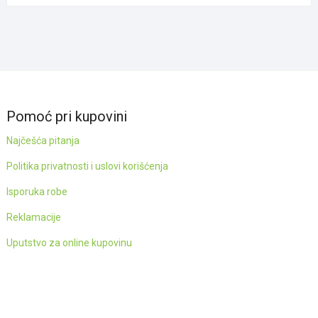
је
је:
била:
990.00рсд.
2,000.00рсд.
Pomoć pri kupovini
Najčešća pitanja
Politika privatnosti i uslovi korišćenja
Isporuka robe
Reklamacije
Uputstvo za online kupovinu