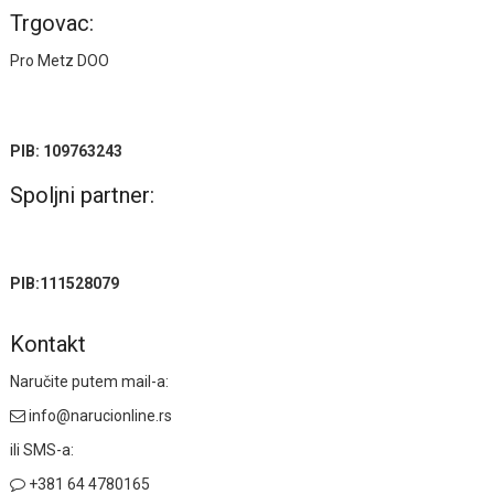
Trgovac:
Pro Metz DOO
PIB: 109763243
Spoljni partner:
PIB:111528079
Kontakt
Naručite putem mail-a:
info@narucionline.rs
ili SMS-a:
+381 64 4780165