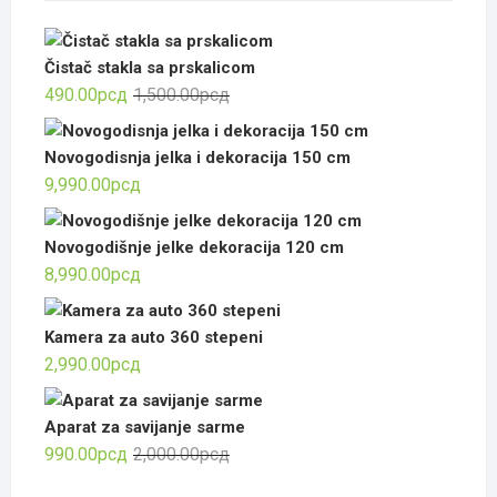
Čistač stakla sa prskalicom
Оригинална
Тренутна
490.00
рсд
1,500.00
рсд
цена
цена
је
је:
Novogodisnja jelka i dekoracija 150 cm
била:
490.00рсд.
9,990.00
рсд
1,500.00рсд.
Novogodišnje jelke dekoracija 120 cm
8,990.00
рсд
Kamera za auto 360 stepeni
2,990.00
рсд
Aparat za savijanje sarme
Оригинална
Тренутна
990.00
рсд
2,000.00
рсд
цена
цена