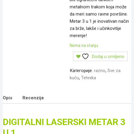
metalnom trakom koja može
da meri samo ravne površine.
Metar 3 u 1 je inovativan način
za brže, lakše i učinkovitije
merenje!
Nema na stanju
Dodaj u omiljeno
Категорије:
razno
,
Sve za
kuću
,
Tehnika
Opis
Recenzije
DIGITALNI LASERSKI METAR 3
U 1