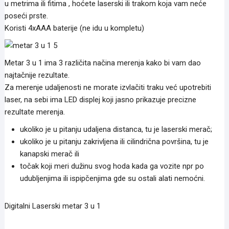
u metrima ili fitima , hoćete laserski ili trakom koja vam neće
poseći prste.
Koristi 4xAAA baterije (ne idu u kompletu)
Metar 3 u 1 ima 3 različita načina merenja kako bi vam dao
najtačnije rezultate.
Za merenje udaljenosti ne morate izvlačiti traku već upotrebiti
laser, na sebi ima LED displej koji jasno prikazuje precizne
rezultate merenja.
ukoliko je u pitanju udaljena distanca, tu je laserski merač;
ukoliko je u pitanju zakrivljena ili cilindrična površina, tu je
kanapski merač ili
točak koji meri dužinu svog hoda kada ga vozite npr po
udubljenjima ili ispipčenjima gde su ostali alati nemoćni.
Digitalni Laserski metar 3 u 1