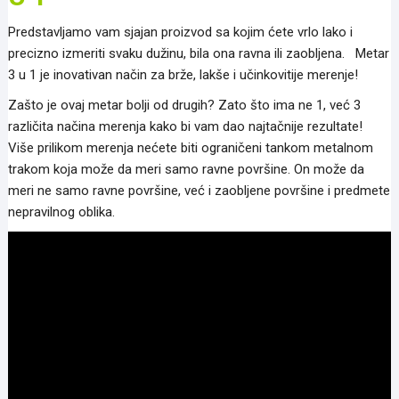
Predstavljamo vam sjajan proizvod sa kojim ćete vrlo lako i
precizno izmeriti svaku dužinu, bila ona ravna ili zaobljena. Metar
3 u 1 je inovativan način za brže, lakše i učinkovitije merenje!
Zašto je ovaj metar bolji od drugih? Zato što ima ne 1, već 3
različita načina merenja kako bi vam dao najtačnije rezultate!
Više prilikom merenja nećete biti ograničeni tankom metalnom
trakom koja može da meri samo ravne površine. On može da
meri ne samo ravne površine, već i zaobljene površine i predmete
nepravilnog oblika.