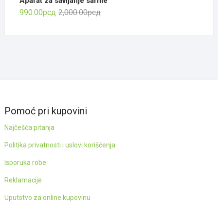
Aparat za savijanje sarme
Оригинална
Тренутна
990.00
рсд
2,000.00
рсд
цена
цена
је
је:
била:
990.00рсд.
2,000.00рсд.
Pomoć pri kupovini
Najčešća pitanja
Politika privatnosti i uslovi korišćenja
Isporuka robe
Reklamacije
Uputstvo za online kupovinu