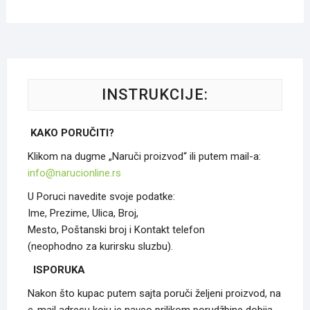
Опције
могу
бити
изабран
на
INSTRUKCIJE:
страниц
произво
KAKO PORUČITI?
Klikom na dugme „Naruči proizvod“ ili putem mail-a:
info@narucionline.rs
U Poruci navedite svoje podatke:
Ime, Prezime, Ulica, Broj,
Mesto, Poštanski broj i Kontakt telefon
(neophodno za kurirsku sluzbu).
ISPORUKA
Nakon što kupac putem sajta poruči željeni proizvod, na
e-mail adresu koju je naveo prilikom porudžbine dobija