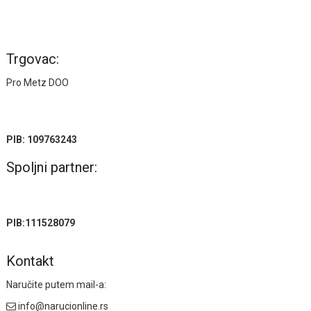
Trgovac:
Pro Metz DOO
PIB: 109763243
Spoljni partner:
PIB:111528079
Kontakt
Naručite putem mail-a:
info@narucionline.rs