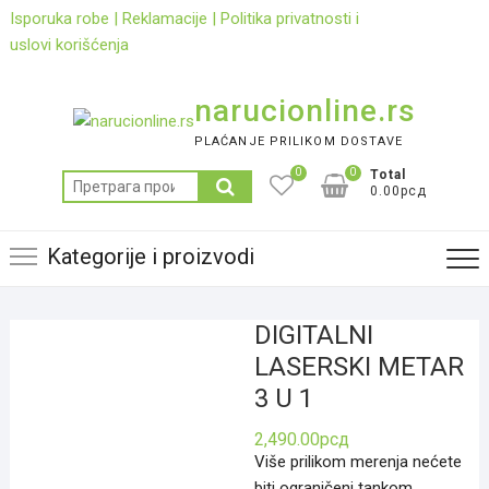
Skip
Isporuka robe
|
Reklamacije
|
Politika privatnosti i
to
uslovi korišćenja
content
narucionline.rs
PLAĆANJE PRILIKOM DOSTAVE
0
0
Total
Претрага
0.00рсд
за:
Kategorije i proizvodi
DIGITALNI
LASERSKI METAR
3 U 1
2,490.00
рсд
Više prilikom merenja nećete
biti ograničeni tankom