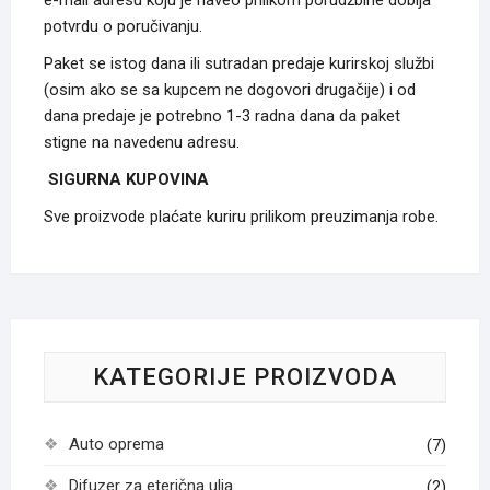
potvrdu o poručivanju.
Paket se istog dana ili sutradan predaje kurirskoj službi
(osim ako se sa kupcem ne dogovori drugačije) i od
dana predaje je potrebno 1-3 radna dana da paket
stigne na navedenu adresu.
SIGURNA KUPOVINA
Sve proizvode plaćate kuriru prilikom preuzimanja robe.
KATEGORIJE PROIZVODA
Auto oprema
(7)
Difuzer za eterična ulja
(2)