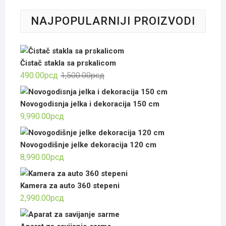
NAJPOPULARNIJI PROIZVODI
Čistač stakla sa prskalicom
Оригинална
Тренутна
490.00
рсд
1,500.00
рсд
цена
цена
је
је:
Novogodisnja jelka i dekoracija 150 cm
била:
490.00рсд.
9,990.00
рсд
1,500.00рсд.
Novogodišnje jelke dekoracija 120 cm
8,990.00
рсд
Kamera za auto 360 stepeni
2,990.00
рсд