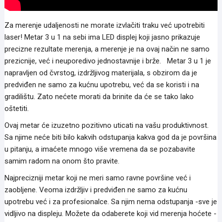
Za merenje udaljenosti ne morate izvlačiti traku već upotrebiti
laser! Metar 3 u 1 na sebi ima LED displej koji jasno prikazuje
precizne rezultate merenja, a merenje je na ovaj način ne samo
prezicnije, već i neuporedivo jednostavnije i brže. Metar 3 u 1 je
napravljen od čvrstog, izdržljivog materijala, s obzirom da je
predviđen ne samo za kućnu upotrebu, već da se koristi i na
gradilištu. Zato nećete morati da brinite da će se tako lako
oštetiti.
Ovaj metar će izuzetno pozitivno uticati na vašu produktivnost.
Sa njime neće biti bilo kakvih odstupanja kakva god da je površina
u pitanju, a imaćete mnogo više vremena da se pozabavite
samim radom na onom što pravite.
Najprecizniji metar koji ne meri samo ravne površine već i
zaobljene. Veoma izdržljiv i predviđen ne samo za kućnu
upotrebu već i za profesionalce. Sa njim nema odstupanja -sve je
vidljivo na displeju. Možete da odaberete koji vid merenja hoćete -