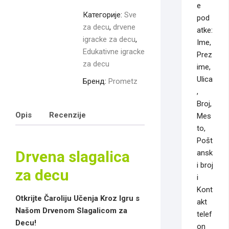
e
Категорије:
Sve
pod
za decu
,
drvene
atke:
igracke za decu
,
Ime,
Edukativne igracke
Prez
za decu
ime,
Ulica
Бренд:
Prometz
,
Broj,
Opis
Recenzije
Mes
to,
Pošt
Drvena slagalica
ansk
i broj
za decu
i
Kont
Otkrijte Čaroliju Učenja Kroz Igru s
akt
Našom Drvenom Slagalicom za
telef
Decu!
on