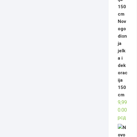
Nov
ogo
disn
ja
jelk
a i
dek
orac
ija
150
cm
9,99
0.00
рсд