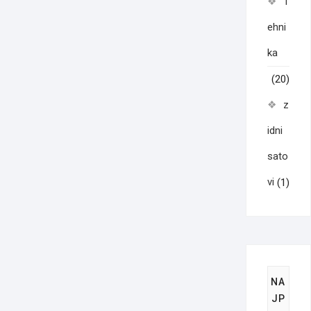
T
ehni
ka
(20)
z
idni
sato
vi
(1)
NA
JP