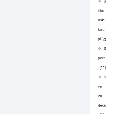
S
iliko
nski
kalu
pi
(2)
S
port
(11)
S
ve
za
decu