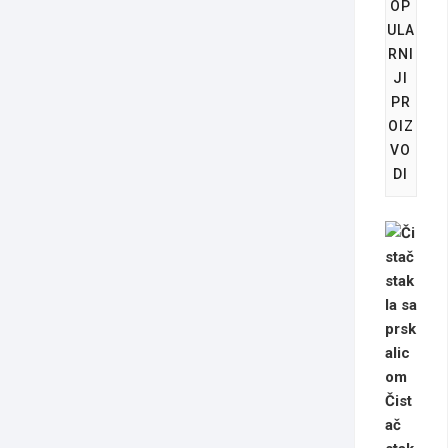
OP
ULA
RNI
JI
PR
OIZ
VO
DI
Čist
ač