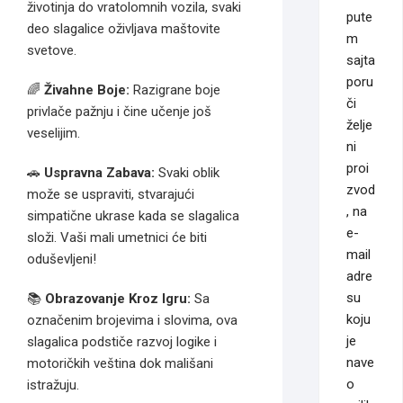
životinja do vratolomnih vozila, svaki
pute
deo slagalice oživljava maštovite
m
svetove.
sajta
poru
🌈
Živahne Boje:
Razigrane boje
či
privlače pažnju i čine učenje još
želje
veselijim.
ni
proi
🚗
Uspravna Zabava:
Svaki oblik
zvod
može se uspraviti, stvarajući
, na
simpatične ukrase kada se slagalica
e-
složi. Vaši mali umetnici će biti
mail
oduševljeni!
adre
su
📚
Obrazovanje Kroz Igru:
Sa
koju
označenim brojevima i slovima, ova
je
slagalica podstiče razvoj logike i
nave
motoričkih veština dok mališani
o
istražuju.