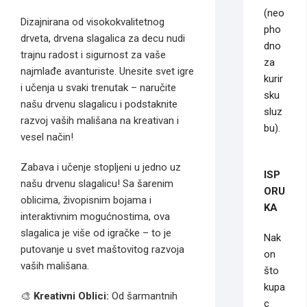
(neo
Dizajnirana od visokokvalitetnog
pho
drveta, drvena slagalica za decu nudi
dno
trajnu radost i sigurnost za vaše
za
najmlađe avanturiste. Unesite svet igre
kurir
i učenja u svaki trenutak – naručite
sku
našu drvenu slagalicu i podstaknite
sluz
razvoj vaših mališana na kreativan i
bu).
vesel način!
Zabava i učenje stopljeni u jedno uz
ISP
našu drvenu slagalicu! Sa šarenim
ORU
oblicima, živopisnim bojama i
KA
interaktivnim mogućnostima, ova
slagalica je više od igračke – to je
Nak
putovanje u svet maštovitog razvoja
on
vaših mališana.
što
kupa
🎨
Kreativni Oblici:
Od šarmantnih
c