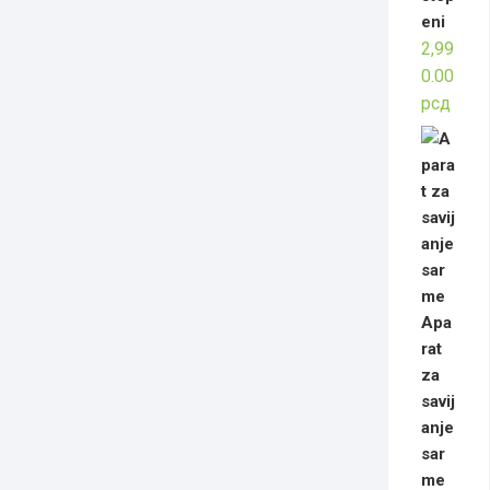
eni
2,99
0.00
рсд
Apa
rat
za
savij
anje
sar
me