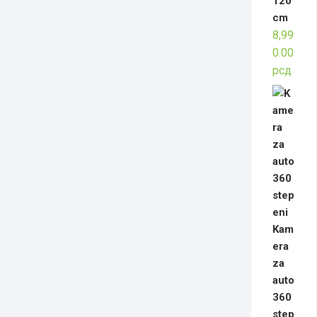
120
cm
8,99
0.00
рсд
Kam
era
za
auto
360
step