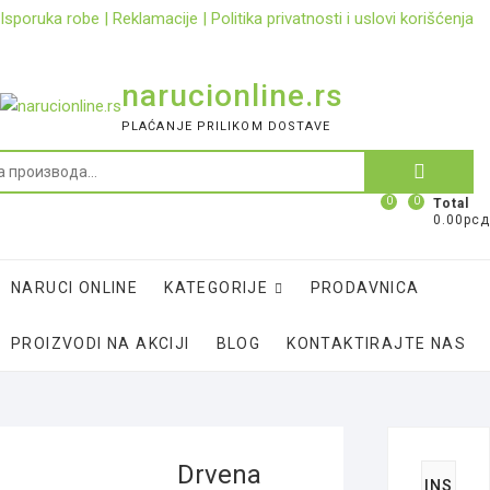
Skip
Isporuka robe
|
Reklamacije
|
Politika privatnosti i uslovi korišćenja
to
content
narucionline.rs
PLAĆANJE PRILIKOM DOSTAVE
Претрага
за:
0
0
Total
0.00рсд
NARUCI ONLINE
KATEGORIJE
PRODAVNICA
PROIZVODI NA AKCIJI
BLOG
KONTAKTIRAJTE NAS
Drvena
INS