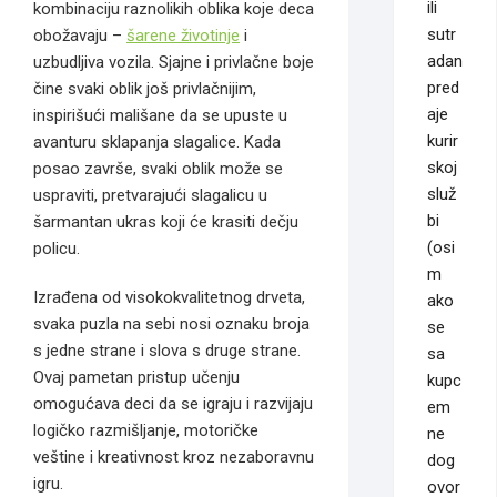
ili
kombinaciju raznolikih oblika koje deca
sutr
obožavaju –
šarene životinje
i
adan
uzbudljiva vozila. Sjajne i privlačne boje
pred
čine svaki oblik još privlačnijim,
aje
inspirišući mališane da se upuste u
kurir
avanturu sklapanja slagalice. Kada
skoj
posao završe, svaki oblik može se
služ
uspraviti, pretvarajući slagalicu u
bi
šarmantan ukras koji će krasiti dečju
(osi
policu.
m
Izrađena od visokokvalitetnog drveta,
ako
svaka puzla na sebi nosi oznaku broja
se
s jedne strane i slova s druge strane.
sa
Ovaj pametan pristup učenju
kupc
omogućava deci da se igraju i razvijaju
em
logičko razmišljanje, motoričke
ne
veštine i kreativnost kroz nezaboravnu
dog
igru.
ovor