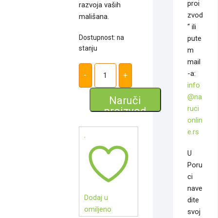
proi
razvoja vaših
zvod
mališana.
“ ili
Dostupnost: na
pute
stanju
m
mail
Drvena
slagalica
-a:
-
+
za
info
decu
количина
@na
Naruči
ruci
proizvod
onlin
e.rs
U
Poru
ci
nave
Dodaj u
dite
omiljeno
svoj