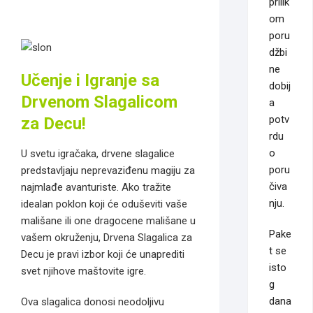
prilik
om
poru
džbi
ne
Učenje i Igranje sa
dobij
Drvenom Slagalicom
a
potv
za Decu!
rdu
o
U svetu igračaka, drvene slagalice
poru
predstavljaju neprevaziđenu magiju za
čiva
najmlađe avanturiste. Ako tražite
nju.
idealan poklon koji će oduševiti vaše
mališane ili one dragocene mališane u
Pake
vašem okruženju, Drvena Slagalica za
t se
Decu je pravi izbor koji će unaprediti
isto
svet njihove maštovite igre.
g
dana
Ova slagalica donosi neodoljivu