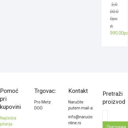
2,0
00.0
0
рс
Оригин
Тренутн
д
цена
цена
990.00
р
је
је:
била:
990.00р
2,000.0
Pomoć
Trgovac:
Kontakt
Pretraži
pri
proizvod
Pro Metz
Naručite
kupovini
DOO
putem mail-a:
Претрага
info@narucio
Najčešća
за:
nline.rs
pitanja
Претражи