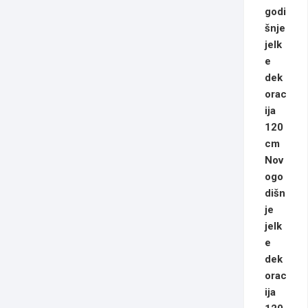
Nov
ogo
dišn
je
jelk
e
dek
orac
ija