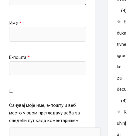
(4)
E
Име
*
duka
tivne
igrac
Е-пошта
*
ke
za
decu
(4)
Сачувај моје име, е-пошту и веб
K
место у овом прегледачу веба за
следећи пут када коментаришем.
uhinj
a i