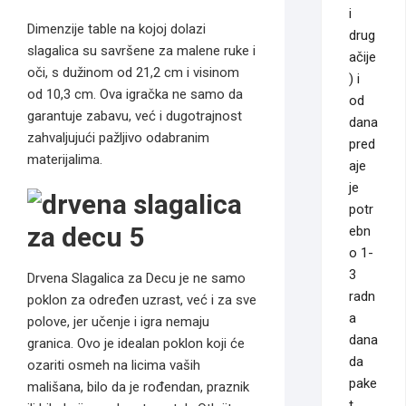
i
Dimenzije table na kojoj dolazi
drug
slagalica su savršene za malene ruke i
ačije
oči, s dužinom od 21,2 cm i visinom
) i
od 10,3 cm. Ova igračka ne samo da
od
garantuje zabavu, već i dugotrajnost
dana
zahvaljujući pažljivo odabranim
pred
materijalima.
aje
je
potr
ebn
o 1-
3
Drvena Slagalica za Decu je ne samo
radn
poklon za određen uzrast, već i za sve
a
polove, jer učenje i igra nemaju
dana
granica. Ovo je idealan poklon koji će
da
ozariti osmeh na licima vaših
pake
mališana, bilo da je rođendan, praznik
t