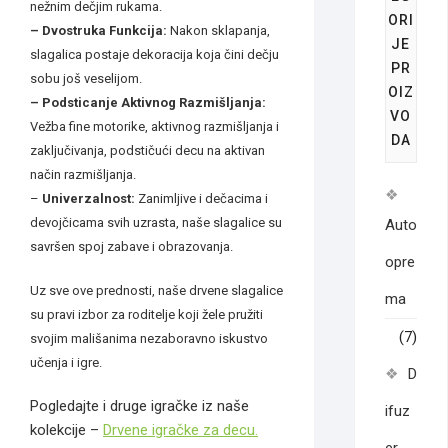
nežnim dečjim rukama.
ORI
– Dvostruka Funkcija:
Nakon sklapanja,
JE
slagalica postaje dekoracija koja čini dečju
PR
sobu još veselijom.
OIZ
– Podsticanje Aktivnog Razmi
š
ljanja:
VO
Vežba fine motorike, aktivnog razmišljanja i
DA
zaključivanja, podstičući decu na aktivan
način razmišljanja.
–
Univerzalnost:
Zanimljive i dečacima i
devojčicama svih uzrasta, naše slagalice su
Auto
savršen spoj zabave i obrazovanja.
opre
Uz sve ove prednosti, naše drvene slagalice
ma
su pravi izbor za roditelje koji žele pružiti
(7)
svojim mališanima nezaboravno iskustvo
učenja i igre.
D
Pogledajte i druge igračke iz naše
ifuz
kolekcije –
Drvene igračke za decu.