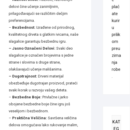
plać
delovi čine učenje zanimljivim,
ate
prilagođavajući se različitim dečjim
kurir
preferencijama.
u
–
Bezbednost:
Izrađene od prirodnog,
prilik
kvalitetnog drveta s glatkim ivicama, naše
om
slagalice garantuju bezbednu igru.
preu
– Jasno Ozna
č
eni Delovi:
Svaki deo
zima
slagalice je označen brojevima s jedne
nja
strane i slovima s druge strane,
robe
olakšavajući učenje mališanima.
.
– Dugotrajnost:
Drveni materijal
obezbeđuje dugotrajan proizvod, prateći
svaki korak u razvoju vašeg deteta.
–
Bezbedne Boje:
Privlačne i jarko
obojene bezbedne boje čine igru još
veselijom i bezbednom.
–
Prakti
č
na Veli
č
ina:
Savršena veličina
KAT
delova omogućava lako rukovanje malim,
EG