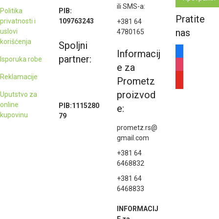
ili SMS-a:
Politika
PIB:
Pratite
privatnosti i
109763243
+381 64
nas
uslovi
4780165
korišćenja
Spoljni
facebook
Informacij
partner:
Isporuka robe
instagram
e za
Reklamacije
youtube
Prometz
proizvod
Uputstvo za
online
PIB:1115280
e:
kupovinu
79
prometz.rs@
gmail.com
+381 64
6468832
+381 64
6468833
INFORMACIJ