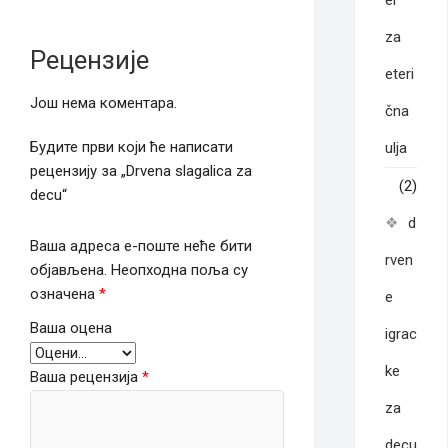
er
za
Рецензије
eteri
Још нема коментара.
čna
Будите први који ће написати
ulja
рецензију за „Drvena slagalica za
(2)
decu“
d
Ваша адреса е-поште неће бити
rven
објављена.
Неопходна поља су
означена
*
e
Ваша оцена
igrac
ke
Ваша рецензија
*
za
decu