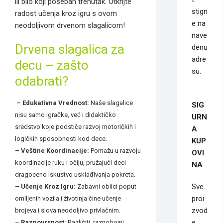
ili bilo koji poseban trenutak. Otkrijte
stign
radost učenja kroz igru s ovom
e na
neodoljivom drvenom slagalicom!
nave
Drvena slagalica za
denu
adre
decu – zašto
su.
odabrati?
– Edukativna Vrednost:
Naše slagalice
SIG
nisu samo igračke, već i didaktičko
URN
sredstvo koje podstiče razvoj motoričkih i
A
logičkih sposobnosti kod dece.
KUP
– Ve
š
tine Koordinacije:
Pomažu u razvoju
OVI
koordinacije ruku i očiju, pružajući deci
NA
dragoceno iskustvo usklađivanja pokreta.
Sve
– U
č
enje Kroz Igru:
Zabavni oblici poput
proi
omiljenih vozila i životinja čine učenje
zvod
brojeva i slova neodoljivo privlačnim.
e
–
Raznovrsnost:
Različiti, raznobojni