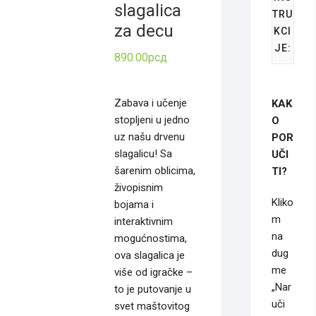
slagalica
TRU
za decu
KCI
JE:
890.00
рсд
Zabava i učenje
KAK
stopljeni u jedno
O
uz našu drvenu
POR
slagalicu! Sa
UČI
šarenim oblicima,
TI?
živopisnim
Kliko
bojama i
m
interaktivnim
na
mogućnostima,
dug
ova slagalica je
me
više od igračke –
„Nar
to je putovanje u
uči
svet maštovitog