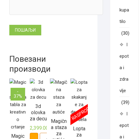
kupa
tilo
(30)
l
epot
Повезани
производи
a i
zdra
vlje
-
37%
(39)
RASPRODATO
3d
olovka
l
za decu
Magičn
epot
a staza
2,399.00
рсд
Lopta
za
3d
za
Magic
a i