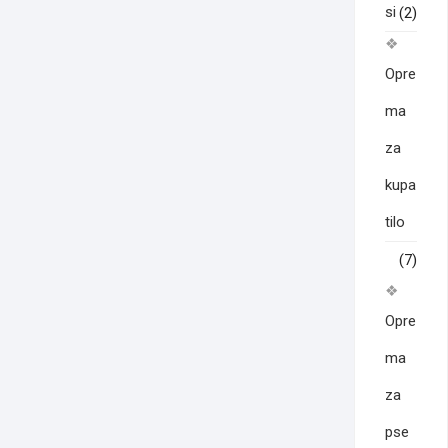
si
(2)
Opre
ma
za
kupa
tilo
(7)
Opre
ma
za
pse