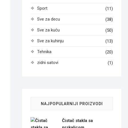
Sport
(11)
Sve za decu
(38)
Sve za kuću
(50)
Sve za kuhinju
(13)
Tehnika
(20)
zidni satovi
(1)
NAJPOPULARNIJI PROIZVODI
Čistač stakla sa
prskalicom