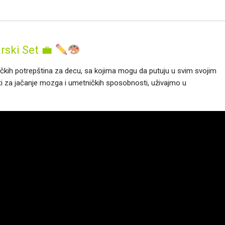
arski Set 💼
kih potrepština za decu, sa kojima mogu da putuju u svim svojim
i za jačanje mozga i umetničkih sposobnosti, uživajmo u