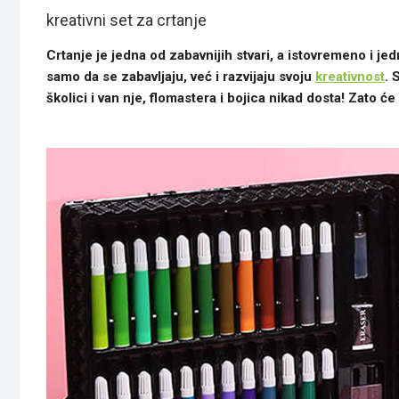
kreativni set za crtanje
Crtanje je jedna od zabavnijih stvari, a istovremeno i jedn
samo da se zabavljaju, već i razvijaju svoju
kreativnost
. 
školici i van nje, flomastera i bojica nikad dosta! Zato ć