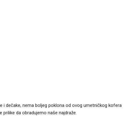
ice i dečake, nema boljeg poklona od ovog umetničkog kofera
e prilike da obradujemo naše najdraže.