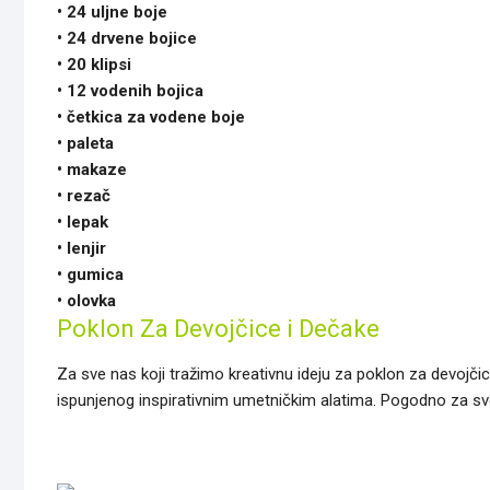
• 24 uljne boje
• 24 drvene bojice
• 20 klipsi
• 12 vodenih bojica
• četkica za vodene boje
• paleta
• makaze
• rezač
• lepak
• lenjir
• gumica
• olovka
Poklon Za Devojčice i Dečake
Za sve nas koji tražimo kreativnu ideju za poklon za devojč
ispunjenog inspirativnim umetničkim alatima. Pogodno za sv