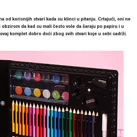
a od korisnijih stvari kada su klinci u pitanju. Crtajući, oni ne
S obzirom da kad su mali često vole da šaraju po papiru i u
e ovaj komplet dobro doći zbog svih stvari koje u sebi sadrži.