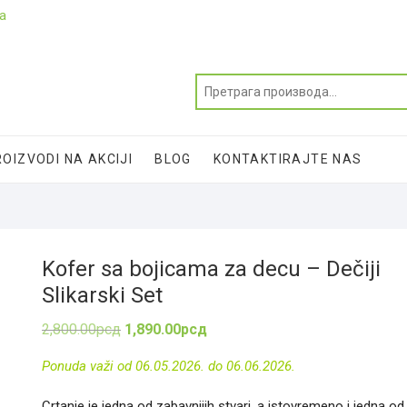
ja
OIZVODI NA AKCIJI
BLOG
KONTAKTIRAJTE NAS
Kofer sa bojicama za decu – Dečiji
Slikarski Set
Оригинална
Тренутна
2,800.00
рсд
1,890.00
рсд
цена
цена
је
је:
Ponuda važi od 06.05.2026. do 06.06.2026.
била:
1,890.00рсд.
2,800.00рсд.
Crtanje je jedna od zabavnijih stvari, a istovremeno i jedna od