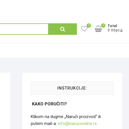
0
0
Претрага
Total
0.00рсд
за:
INSTRUKCIJE:
KAKO PORUČITI?
Klikom na dugme „Naruči proizvod“ ili
putem mail-a:
info@narucionline.rs