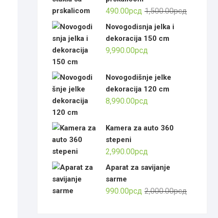
Оригинал
Тренутна
490.00
рсд
1,500.00
рсд
цена
цена
Novogodisnja jelka i
је
је:
dekoracija 150 cm
била:
490.00рсд
9,990.00
рсд
1,500.00р
Novogodišnje jelke
dekoracija 120 cm
8,990.00
рсд
Kamera za auto 360
stepeni
2,990.00
рсд
Aparat za savijanje
sarme
Оригинал
Тренутна
990.00
рсд
2,000.00
рсд
цена
цена
је
је: