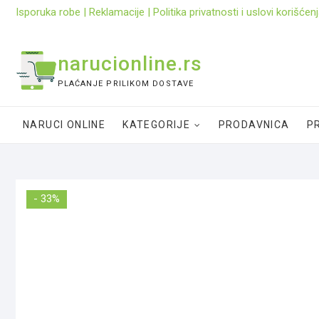
Skip
Isporuka robe
|
Reklamacije
|
Politika privatnosti i uslovi korišćen
to
content
narucionline.rs
PLAĆANJE PRILIKOM DOSTAVE
NARUCI ONLINE
KATEGORIJE
PRODAVNICA
PR
- 33%