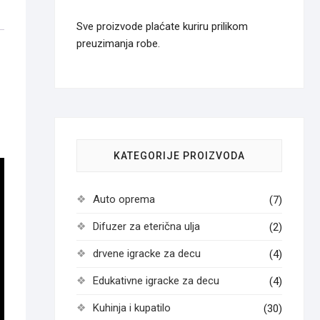
Sve proizvode plaćate kuriru prilikom
preuzimanja robe.
KATEGORIJE PROIZVODA
Auto oprema
(7)
Difuzer za eterična ulja
(2)
drvene igracke za decu
(4)
Edukativne igracke za decu
(4)
Kuhinja i kupatilo
(30)