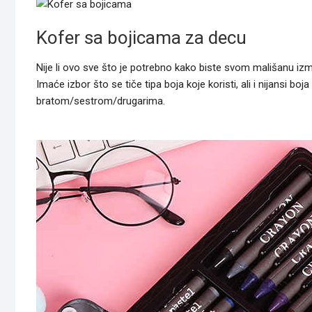
Kofer sa bojicama za decu
Nije li ovo sve što je potrebno kako biste svom mališanu izm
Imaće izbor što se tiče tipa boja koje koristi, ali i nijansi bo
bratom/sestrom/drugarima.