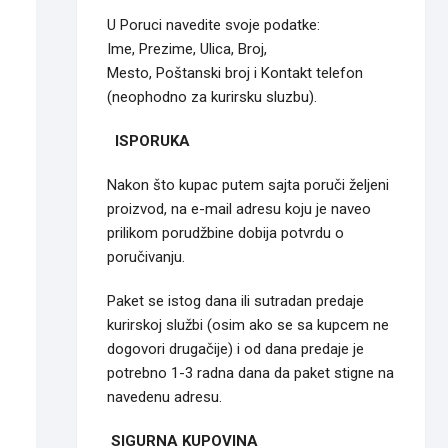
U Poruci navedite svoje podatke:
Ime, Prezime, Ulica, Broj,
Mesto, Poštanski broj i Kontakt telefon
(neophodno za kurirsku sluzbu).
ISPORUKA
Nakon što kupac putem sajta poruči željeni
proizvod, na e-mail adresu koju je naveo
prilikom porudžbine dobija potvrdu o
poručivanju.
Paket se istog dana ili sutradan predaje
kurirskoj službi (osim ako se sa kupcem ne
dogovori drugačije) i od dana predaje je
potrebno 1-3 radna dana da paket stigne na
navedenu adresu.
SIGURNA KUPOVINA