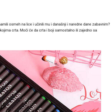
amili osmeh na lice i učinili mu i današnji i naredne dane zabavnim?
ja kojima crta. Moći će da crta i boji samostalno ili zajedno sa