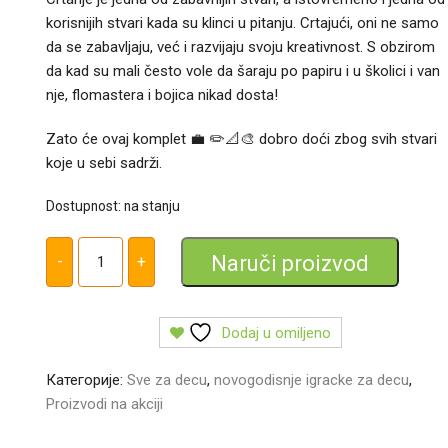
korisnijih stvari kada su klinci u pitanju. Crtajući, oni ne samo
da se zabavljaju, već i razvijaju svoju kreativnost. S obzirom
da kad su mali često vole da šaraju po papiru i u školici i van
nje, flomastera i bojica nikad dosta!
Zato će ovaj komplet 💼 ✏️📐🎨 dobro doći zbog svih stvari
koje u sebi sadrži.
Dostupnost: na stanju
Kofer
sa
Naruči proizvod
-
+
bojicama
za
decu
-
Dečiji
Dodaj u omiljeno
Slikarski
Set
количина
Категорије:
Sve za decu
,
novogodisnje igracke za decu
,
Proizvodi na akciji