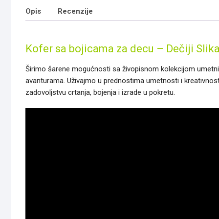
Opis
Recenzije
Kofer sa bojicama za decu – Dečiji Slik
Širimo šarene mogućnosti sa živopisnom kolekcijom umetnič
avanturama. Uživajmo u prednostima umetnosti i kreativnost
zadovoljstvu crtanja, bojenja i izrade u pokretu.