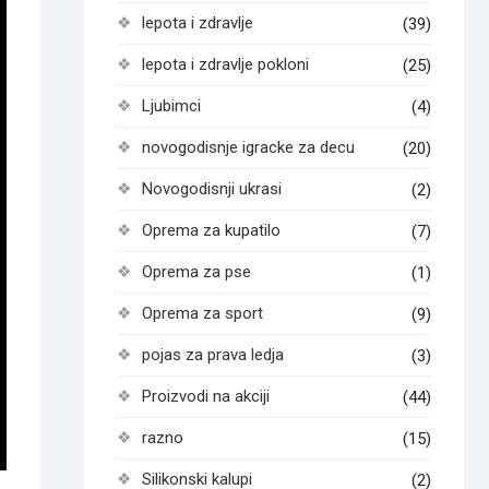
lepota i zdravlje
(39)
lepota i zdravlje pokloni
(25)
Ljubimci
(4)
novogodisnje igracke za decu
(20)
Novogodisnji ukrasi
(2)
Oprema za kupatilo
(7)
Oprema za pse
(1)
Oprema za sport
(9)
pojas za prava ledja
(3)
Proizvodi na akciji
(44)
razno
(15)
Silikonski kalupi
(2)