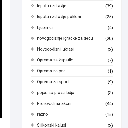
lepota i zdravlje
(39)
lepota i zdravlje pokloni
(25)
Ljubimci
(4)
novogodisnje igracke za decu
(20)
Novogodisnji ukrasi
(2)
Oprema za kupatilo
(7)
Oprema za pse
(1)
Oprema za sport
(9)
pojas za prava ledja
(3)
Proizvodi na akciji
(44)
razno
(15)
Silikonski kalupi
(2)