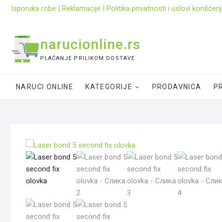
Skip
Isporuka robe
|
Reklamacije
|
Politika privatnosti i uslovi korišćen
to
content
narucionline.rs
PLAĆANJE PRILIKOM DOSTAVE
NARUCI ONLINE
KATEGORIJE
PRODAVNICA
PR