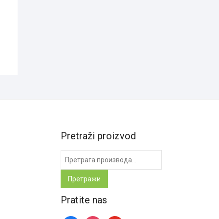
Pretraži proizvod
Претрага
за:
Претражи
Pratite nas