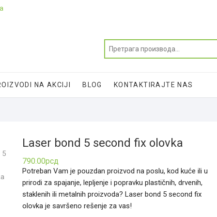
ja
OIZVODI NA AKCIJI
BLOG
KONTAKTIRAJTE NAS
Laser bond 5 second fix olovka
790.00
рсд
Potreban Vam je pouzdan proizvod na poslu, kod kuće ili u
prirodi za spajanje, lepljenje i popravku plastičnih, drvenih,
staklenih ili metalnih proizvoda? Laser bond 5 second fix
olovka je savršeno rešenje za vas!