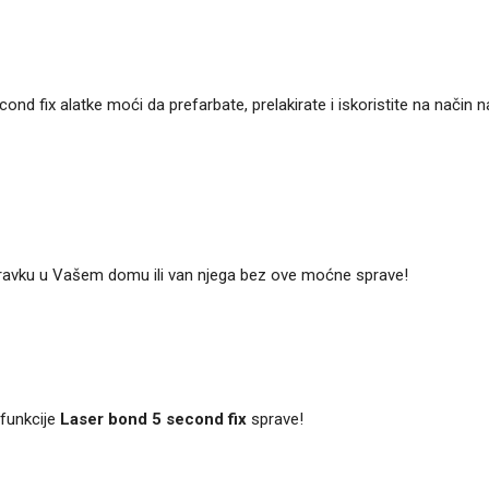
d fix alatke moći da prefarbate, prelakirate i iskoristite na način n
opravku u Vašem domu ili van njega bez ove moćne sprave!
 funkcije
Laser bond 5 second fix
sprave!