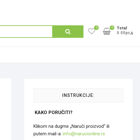
0
0
Претрага
Total
0.00рсд
за:
INSTRUKCIJE:
KAKO PORUČITI?
Klikom na dugme „Naruči proizvod“ ili
putem mail-a:
info@narucionline.rs