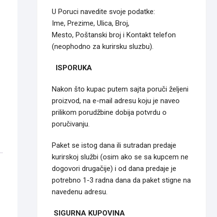
U Poruci navedite svoje podatke:
Ime, Prezime, Ulica, Broj,
Mesto, Poštanski broj i Kontakt telefon
(neophodno za kurirsku sluzbu).
ISPORUKA
Nakon što kupac putem sajta poruči željeni
proizvod, na e-mail adresu koju je naveo
prilikom porudžbine dobija potvrdu o
poručivanju.
Paket se istog dana ili sutradan predaje
kurirskoj službi (osim ako se sa kupcem ne
dogovori drugačije) i od dana predaje je
potrebno 1-3 radna dana da paket stigne na
navedenu adresu.
SIGURNA KUPOVINA