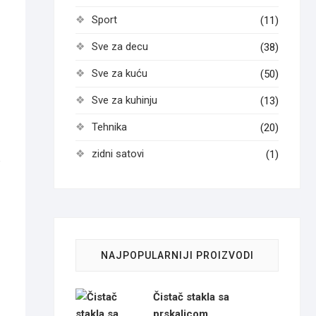
Sport
(11)
Sve za decu
(38)
Sve za kuću
(50)
Sve za kuhinju
(13)
Tehnika
(20)
zidni satovi
(1)
e
NAJPOPULARNIJI PROIZVODI
Čistač stakla sa
prskalicom