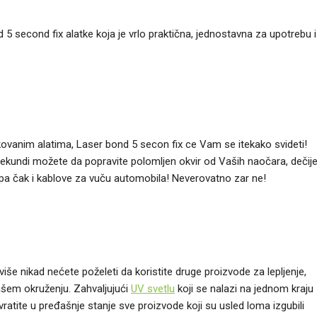
 5 second fix alatke koja je vrlo praktična, jednostavna za upotrebu i
kovanim alatima, Laser bond 5 secon fix ce Vam se itekako svideti!
 sekundi možete da popravite polomljen okvir od Vaših naočara, dečij
, pa čak i kablove za vuču automobila! Neverovatno zar ne!
še nikad nećete poželeti da koristite druge proizvode za lepljenje,
ašem okruženju. Zahvaljujući
UV svetlu
koji se nalazi na jednom kraju
ratite u pređašnje stanje sve proizvode koji su usled loma izgubili