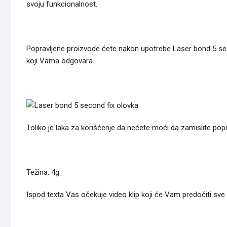
svoju funkcionalnost.
Popravljene proizvode ćete nakon upotrebe Laser bond 5 secon
koji Vama odgovara.
Toliko je laka za korišćenje da nećete moći da zamislite p
Težina: 4g
Ispod texta Vas očekuje video klip koji će Vam predočiti sve