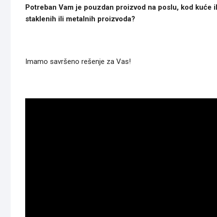
Potreban Vam je pouzdan proizvod na poslu, kod kuće ili u
staklenih ili metalnih proizvoda?
Imamo savršeno rešenje za Vas!