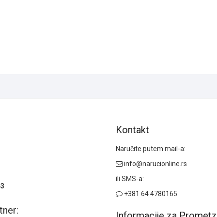
Kontakt
Naručite putem mail-a:
info@narucionline.rs
ili SMS-a:
43
+381 64 4780165
tner:
Informacije za Prometz