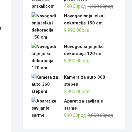
Оригинал
Тренутна
490.00
рсд
1,500.00
рсд
цена
цена
Novogodisnja jelka i
је
је:
dekoracija 150 cm
била:
490.00рсд
a
9,990.00
рсд
1,500.00р
Novogodišnje jelke
dekoracija 120 cm
8,990.00
рсд
Kamera za auto 360
stepeni
2,990.00
рсд
Aparat za savijanje
sarme
Оригинал
Тренутна
990.00
рсд
2,000.00
рсд
цена
цена
је
је: