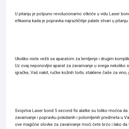
U pitanju je potpuno revolucionarno otkriće u vidu Laser bond
efikasna kada je popravka najrazličitije palate stvari u pitanju.
Ukoliko niste vešti sa aparatom za lemljenje i drugim kompli
Uz ovaj neponovljivi aparat za zavarivanje u svega nekoliko
igračke, Vaš nakit, ručke kožnih torbi, staklene čaše za vino
Svojstva Laser bond 5 second fix alatke su toliko moćna da vi
zavarivanje i popravku pokidanih i polomljenih predmeta u V
ove magične olovke za zavarivanje moći ćete brzo i lako da v