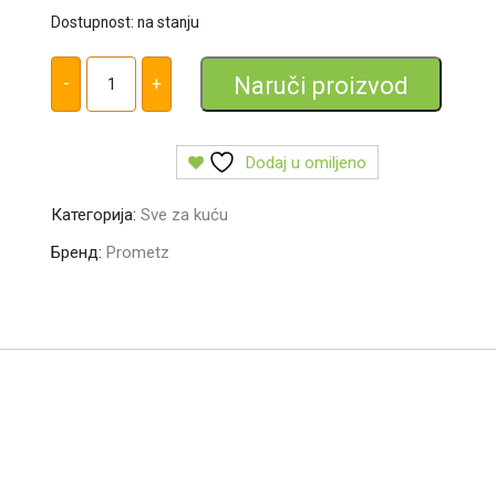
Dostupnost: na stanju
Laser
bond
Naruči proizvod
-
+
5
second
fix
olovka
количина
Dodaj u omiljeno
Категорија:
Sve za kuću
Бренд:
Prometz