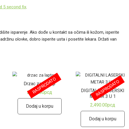
d 5 second fix
.
šite isparenje. Ako dođe u kontakt sa očima ili kožom, isperite
žinu olovke, dobro isperite usta i posetite lekara. Držati van
RASPRODATO
RASPRODATO
Drzac za laptop
DIGITALNI LASERSKI
2,999.00
рсд
METAR 3 U 1
2,490.00
рсд
Dodaj u korpu
Dodaj u korpu