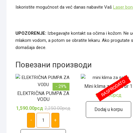
Iskoristite mogućnost da već danas nabavite Vaš
Laser bon
UPOZORENJE:
Izbegavajte kontakt sa očima i kožom. Ne udi
mlakom vodom, a potom se obratite lekaru. Ako progutate sadr
domašaja dece.
Повезани производи
RASPRODATO
Mini klima za sobu br 1
- 29%
ELEKTRIČNA PUMPA ZA
3,490.00
рсд
VODU
1,590.00
рсд
2,250.00
рсд
Оригинална
Тренутна
Dodaj u korpu
цена
цена
ELEKTRIČNA
је
је:
PUMPA
-
+
била:
1,590.00рсд.
ZA
2,250.00рсд.
VODU
количина