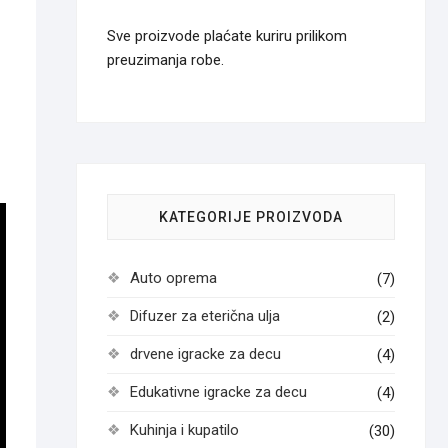
Sve proizvode plaćate kuriru prilikom
preuzimanja robe.
KATEGORIJE PROIZVODA
Auto oprema
(7)
Difuzer za eterična ulja
(2)
drvene igracke za decu
(4)
Edukativne igracke za decu
(4)
Kuhinja i kupatilo
(30)