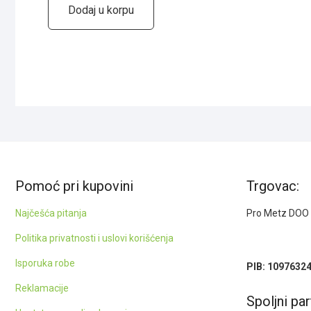
Dodaj u korpu
Pomoć pri kupovini
Trgovac:
Najčešća pitanja
Pro Metz DOO
Politika privatnosti i uslovi korišćenja
Isporuka robe
PIB: 1097632
Reklamacije
Spoljni par