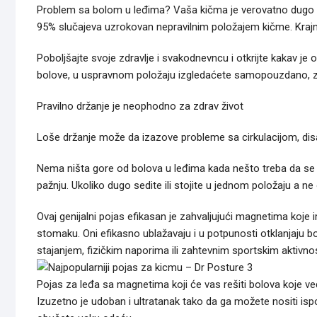
Problem sa bolom u leđima? Vaša kičma je verovatno dugo trpe
95% slučajeva uzrokovan nepravilnim položajem kičme. Krajnje
Poboljšajte svoje zdravlje i svakodnevncu i otkrijte kakav je
bolove, u uspravnom položaju izgledaćete samopouzdano, z
Pravilno držanje je neophodno za zdrav život
Loše držanje može da izazove probleme sa cirkulacijom, dis
Nema ništa gore od bolova u leđima kada nešto treba da se
pažnju. Ukoliko dugo sedite ili stojite u jednom položaju a n
Ovaj genijalni pojas efikasan je zahvaljujući magnetima koje
stomaku. Oni efikasno ublažavaju i u potpunosti otklanjaju 
stajanjem, fizičkim naporima ili zahtevnim sportskim aktivno
Pojas za leđa sa magnetima koji će vas rešiti bolova koje ve
Izuzetno je udoban i ultratanak tako da ga možete nositi ispod