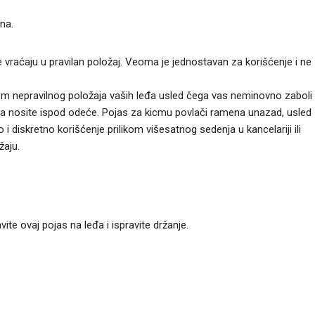
na.
e vraćaju u pravilan položaj. Veoma je jednostavan za korišćenje i ne
blem nepravilnog položaja vaših leđa usled čega vas neminovno zaboli
iko ga nosite ispod odeće. Pojas za kicmu povlači ramena unazad, usled
o i diskretno korišćenje prilikom višesatnog sedenja u kancelariji ili
žaju.
vite ovaj pojas na leđa i ispravite držanje.