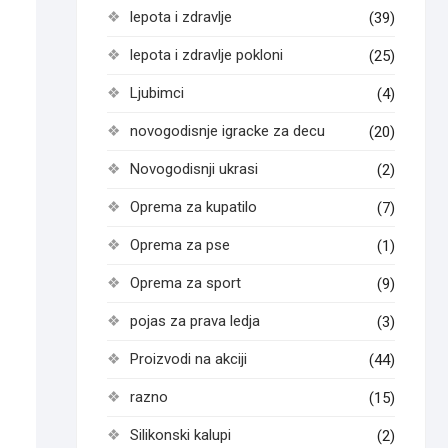
lepota i zdravlje
(39)
lepota i zdravlje pokloni
(25)
Ljubimci
(4)
novogodisnje igracke za decu
(20)
Novogodisnji ukrasi
(2)
Oprema za kupatilo
(7)
Oprema za pse
(1)
Oprema za sport
(9)
pojas za prava ledja
(3)
Proizvodi na akciji
(44)
razno
(15)
Silikonski kalupi
(2)