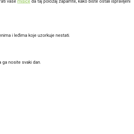
erati vaše
mišiće
da taj položaj zapamte, kako biste ostali ispravljeni
nima i leđima koje uzorkuje nestati.
a ga nosite svaki dan.