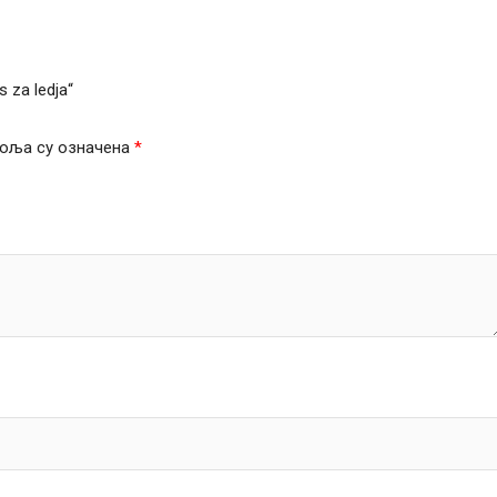
 za ledja“
оља су означена
*