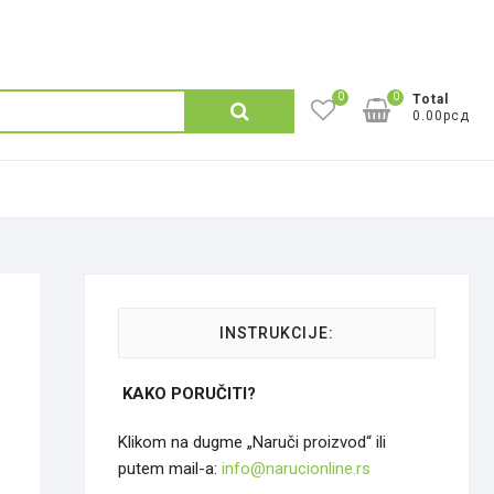
0
0
Претрага
Total
0.00рсд
за:
INSTRUKCIJE:
KAKO PORUČITI?
Klikom na dugme „Naruči proizvod“ ili
putem mail-a:
info@narucionline.rs