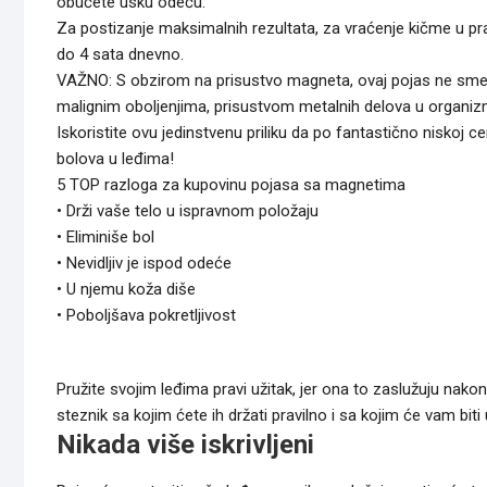
obučete usku odeću.
Za postizanje maksimalnih rezultata, za vraćenje kičme u pra
do 4 sata dnevno.
VAŽNO: S obzirom na prisustvo magneta, ovaj pojas ne sme
malignim oboljenjima, prisustvom metalnih delova u organizmu
Iskoristite ovu jedinstvenu priliku da po fantastično niskoj 
bolova u leđima!
5 TOP razloga za kupovinu pojasa sa magnetima
• Drži vaše telo u ispravnom položaju
• Eliminiše bol
• Nevidljiv je ispod odeće
• U njemu koža diše
• Poboljšava pokretljivost
Pružite svojim leđima pravi užitak, jer ona to zaslužuju nakon 
steznik sa kojim ćete ih držati pravilno i sa kojim će vam 
Nikada više iskrivljeni