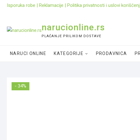
Skip
Isporuka robe
|
Reklamacije
|
Politika privatnosti i uslovi korišćen
to
content
narucionline.rs
PLAĆANJE PRILIKOM DOSTAVE
NARUCI ONLINE
KATEGORIJE
PRODAVNICA
PR
- 34%