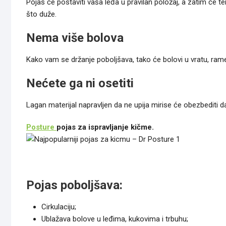
Pojas će postaviti vaša leđa u pravilan položaj, a zatim će t
što duže.
Nema više bolova
Kako vam se držanje poboljšava, tako će bolovi u vratu, rame
Nećete ga ni osetiti
Lagan materijal napravljen da ne upija mirise će obezbediti d
Posture
pojas za ispravljanje kičme.
Pojas poboljšava:
Cirkulaciju;
Ublažava bolove u leđima, kukovima i trbuhu;