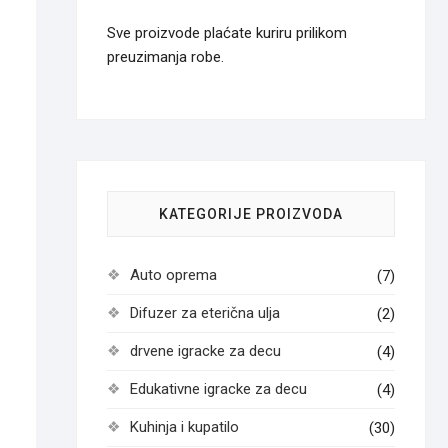
Sve proizvode plaćate kuriru prilikom
preuzimanja robe.
KATEGORIJE PROIZVODA
Auto oprema
(7)
Difuzer za eterična ulja
(2)
drvene igracke za decu
(4)
Edukativne igracke za decu
(4)
Kuhinja i kupatilo
(30)