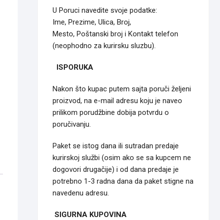
U Poruci navedite svoje podatke:
Ime, Prezime, Ulica, Broj,
Mesto, Poštanski broj i Kontakt telefon
(neophodno za kurirsku sluzbu).
ISPORUKA
Nakon što kupac putem sajta poruči željeni
proizvod, na e-mail adresu koju je naveo
prilikom porudžbine dobija potvrdu o
poručivanju.
Paket se istog dana ili sutradan predaje
kurirskoj službi (osim ako se sa kupcem ne
dogovori drugačije) i od dana predaje je
potrebno 1-3 radna dana da paket stigne na
navedenu adresu.
SIGURNA KUPOVINA