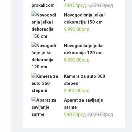
Оригинал
Тренутна
490.00
рсд
1,500.00
рсд
цена
цена
Novogodisnja jelka i
је
је:
dekoracija 150 cm
била:
490.00рсд
9,990.00
рсд
1,500.00р
Novogodišnje jelke
dekoracija 120 cm
8,990.00
рсд
Kamera za auto 360
stepeni
2,990.00
рсд
Aparat za savijanje
sarme
Оригинал
Тренутна
990.00
рсд
2,000.00
рсд
цена
цена
је
је: