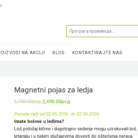
ja
OIZVODI NA AKCIJI
BLOG
KONTAKTIRAJTE NAS
Magnetni pojas za ledja
Оригинална
Тренутна
3,790.00
рсд
2,490.00
рсд
цена
цена
је
је:
Ponuda važi od 02.05.2026. do 02.06.2026.
била:
2,490.00рсд.
3,790.00рсд.
Imate bolove u leđima?
Loš položaj kičme i dugotrajno sedenje mogu uzrokovati bol,
letargiju i u nekim slučajevima dovesti do oštećenja nerava.