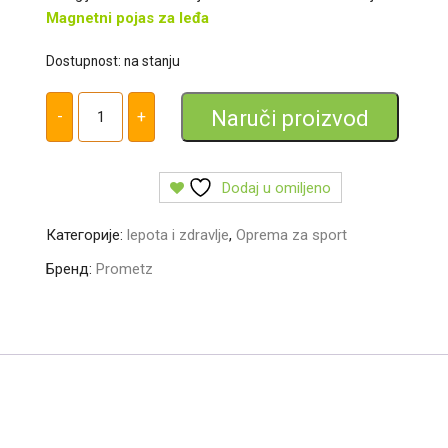
Magnetni pojas za leđa
Dostupnost: na stanju
Magnetni
pojas
Naruči proizvod
-
+
za
ledja
количина
Dodaj u omiljeno
Категорије:
lepota i zdravlje
,
Oprema za sport
Бренд:
Prometz