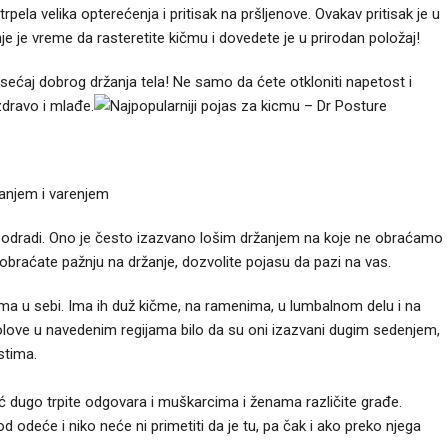
la velika opterećenja i pritisak na pršljenove. Ovakav pritisak je u
 je vreme da rasteretite kičmu i dovedete je u prirodan položaj!
 osećaj dobrog držanja tela! Ne samo da ćete otkloniti napetost i
dravo i mlađe.
anjem i varenjem
 odradi. Ono je često izazvano lošim držanjem na koje ne obraćamo
e obraćate pažnju na držanje, dozvolite pojasu da pazi na vas.
 ima u sebi. Ima ih duž kičme, na ramenima, u lumbalnom delu i na
bolove u navedenim regijama bilo da su oni izazvani dugim sedenjem,
stima.
ć dugo trpite odgovara i muškarcima i ženama različite građe.
 odeće i niko neće ni primetiti da je tu, pa čak i ako preko njega