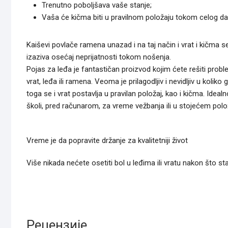
Trenutno poboljšava vaše stanje;
Vaša će kičma biti u pravilnom položaju tokom celog da
Kaiševi povlače ramena unazad i na taj način i vrat i kičma s
izaziva osećaj neprijatnosti tokom nošenja.
Pojas za leđa je fantastičan proizvod kojim ćete rešiti pro
vrat, leđa ili ramena. Veoma je prilagodljiv i nevidljiv u kol
toga se i vrat postavlja u pravilan položaj, kao i kičma. Idealn
školi, pred računarom, za vreme vežbanja ili u stojećem polo
Vreme je da popravite držanje za kvalitetniji život
Više nikada nećete osetiti bol u leđima ili vratu nakon što sta
Рецензије