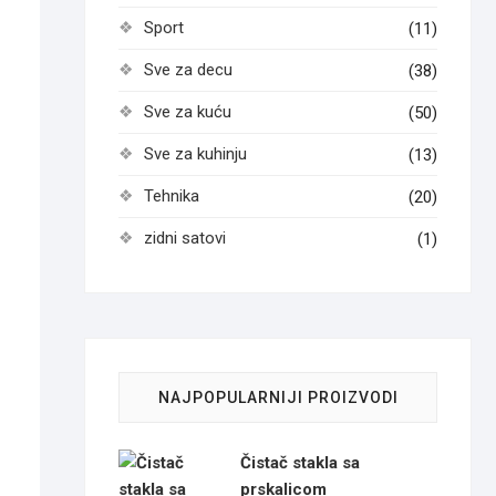
Sport
(11)
Sve za decu
(38)
Sve za kuću
(50)
Sve za kuhinju
(13)
Tehnika
(20)
zidni satovi
(1)
NAJPOPULARNIJI PROIZVODI
Čistač stakla sa
prskalicom