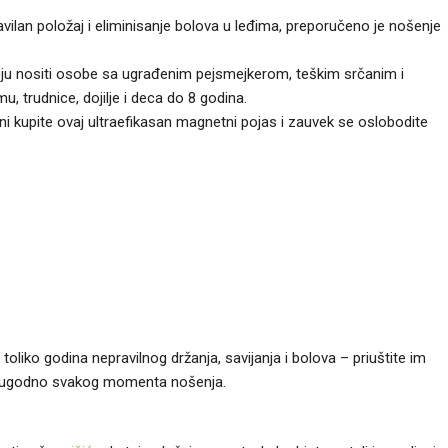
vilan položaj i eliminisanje bolova u leđima, preporučeno je nošenje
ju nositi osobe sa ugrađenim pejsmejkerom, teškim srčanim i
, trudnice, dojilje i deca do 8 godina.
ceni kupite ovaj ultraefikasan magnetni pojas i zauvek se oslobodite
toliko godina nepravilnog držanja, savijanja i bolova – priuštite im
biti ugodno svakog momenta nošenja.