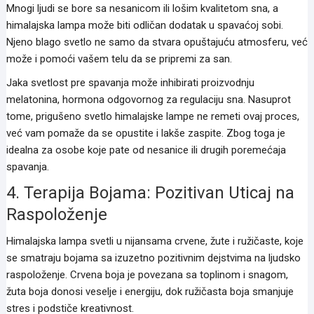
Mnogi ljudi se bore sa nesanicom ili lošim kvalitetom sna, a
himalajska lampa može biti odličan dodatak u spavaćoj sobi.
Njeno blago svetlo ne samo da stvara opuštajuću atmosferu, već
može i pomoći vašem telu da se pripremi za san.
Jaka svetlost pre spavanja može inhibirati proizvodnju
melatonina, hormona odgovornog za regulaciju sna. Nasuprot
tome, prigušeno svetlo himalajske lampe ne remeti ovaj proces,
već vam pomaže da se opustite i lakše zaspite. Zbog toga je
idealna za osobe koje pate od nesanice ili drugih poremećaja
spavanja.
4. Terapija Bojama: Pozitivan Uticaj na
Raspoloženje
Himalajska lampa svetli u nijansama crvene, žute i ružičaste, koje
se smatraju bojama sa izuzetno pozitivnim dejstvima na ljudsko
raspoloženje. Crvena boja je povezana sa toplinom i snagom,
žuta boja donosi veselje i energiju, dok ružičasta boja smanjuje
stres i podstiče kreativnost.