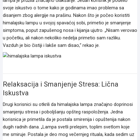
lampa je pružila značajno olakšanje. Jedan korisnik je podelio
svoje iskustvo o tome kako je godinama imao problema sa
disanjem zbog alergije na prašinu. Nakon što je počeo koristiti
himalajsku lampu u svojoj spavaćoj sobi, primetio je smanjenje
simptoma, poput zapušenog nosa i kijanja ujutro. „Nisam verovao
u početku, ali nakon nekoliko nedelja primetio sam razliku.
Vazduh je bio čistiji i lakše sam disao,“ rekao je.
himalajska lampa iskustva
Relaksacija i Smanjenje Stresa: Lična
Iskustva
Drugi korisnici su otkrili da himalajska lampa značajno doprinosi
smanjenju stresa i poboljšanju opšteg raspoloženja. Jedna
korisnica je primetila da je postala smirenija i opuštenija nakon
dugih radnih dana. „Lampa svetli prelepim, toplim svetlom koje
me smiruje. Postala je deo mog večernjeg rituala, kada sedim uz