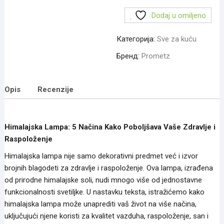
i
Raspoloženje
Dodaj u omiljeno
количина
Категорија:
Sve za kuću
Бренд:
Prometz
Opis
Recenzije
Himalajska Lampa: 5 Načina Kako Poboljšava Vaše Zdravlje i
Raspoloženje
Himalajska lampa nije samo dekorativni predmet već i izvor
brojnih blagodeti za zdravlje i raspoloženje. Ova lampa, izrađena
od prirodne himalajske soli, nudi mnogo više od jednostavne
funkcionalnosti svetiljke. U nastavku teksta, istražićemo kako
himalajska lampa može unaprediti vaš život na više načina,
uključujući njene koristi za kvalitet vazduha, raspoloženje, san i