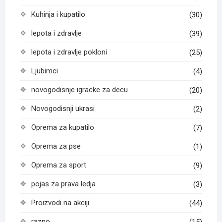
Kuhinja i kupatilo
(30)
lepota i zdravlje
(39)
lepota i zdravlje pokloni
(25)
Ljubimci
(4)
novogodisnje igracke za decu
(20)
Novogodisnji ukrasi
(2)
Oprema za kupatilo
(7)
Oprema za pse
(1)
Oprema za sport
(9)
pojas za prava ledja
(3)
Proizvodi na akciji
(44)
razno
(15)