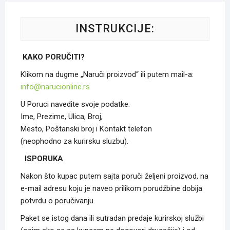
могу
бити
изабран
INSTRUKCIJE:
на
страниц
KAKO PORUČITI?
произво
Klikom na dugme „Naruči proizvod“ ili putem mail-a:
info@narucionline.rs
U Poruci navedite svoje podatke:
Ime, Prezime, Ulica, Broj,
Mesto, Poštanski broj i Kontakt telefon
(neophodno za kurirsku sluzbu).
ISPORUKA
Nakon što kupac putem sajta poruči željeni proizvod, na
e-mail adresu koju je naveo prilikom porudžbine dobija
potvrdu o poručivanju.
Paket se istog dana ili sutradan predaje kurirskoj službi