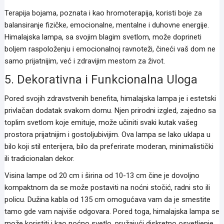
Terapija bojama, poznata i kao hromoterapija, koristi boje za
balansiranje fizičke, emocionalne, mentalne i duhovne energije.
Himalajska lampa, sa svojim blagim svetlom, može doprineti
boljem raspoloženju i emocionalnoj ravnoteži, čineći vaš dom ne
samo prijatnijim, već i zdravijim mestom za život.
5. Dekorativna i Funkcionalna Uloga
Pored svojih zdravstvenih benefita, himalajska lampa je i estetski
privlačan dodatak svakom domu. Njen prirodni izgled, zajedno sa
toplim svetlom koje emituje, može učiniti svaki kutak vašeg
prostora prijatnijim i gostoljubivijim. Ova lampa se lako uklapa u
bilo koji stil enterijera, bilo da preferirate moderan, minimalistički
ili tradicionalan dekor.
Visina lampe od 20 cm i širina od 10-13 cm čine je dovoljno
kompaktnom da se može postaviti na noćni stočić, radni sto ili
policu. Dužina kabla od 135 cm omogućava vam da je smestite
tamo gde vam najviše odgovara. Pored toga, himalajska lampa se
može koristiti i kao noćno svetlo, pružajući diskretno osvetljenje