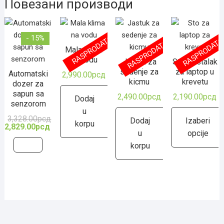
Повезани производи
- 15%
RASPRODATO
RASPRODAT
RASPRODATO
Mala klima
na vodu
Jastuk za
Stočić stalak
sedenje za
za laptop u
Automatski
2,990.00
рсд
kicmu
krevetu
dozer za
sapun sa
2,490.00
рсд
2,190.00
рсд
Dodaj
senzorom
u
3,328.00
рсд
Оригинална
Тренутна
Dodaj
Izaberi
korpu
цена
цена
2,829.00
рсд
је
је:
u
opcije
била:
2,829.00рсд.
korpu
3,328.00рсд.
Овај
произво
има
више
варијант
Опције