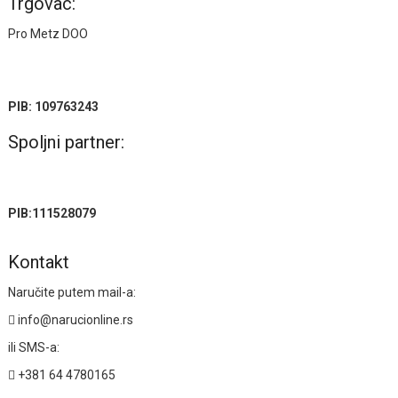
Trgovac:
Pro Metz DOO
PIB: 109763243
Spoljni partner:
PIB:111528079
Kontakt
Naručite putem mail-a:
info@narucionline.rs
ili SMS-a:
+381 64 4780165