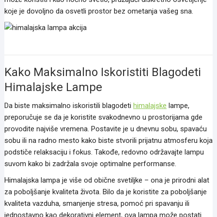
koje je dovoljno da osvetli prostor bez ometanja vašeg sna.
himalajska lampa akcija
Kako Maksimalno Iskoristiti Blagodeti
Himalajske Lampe
Da biste maksimalno iskoristili blagodeti
himalajske
lampe,
preporučuje se da je koristite svakodnevno u prostorijama gde
provodite najviše vremena. Postavite je u dnevnu sobu, spavaću
sobu ili na radno mesto kako biste stvorili prijatnu atmosferu koja
podstiče relaksaciju i fokus. Takođe, redovno održavajte lampu
suvom kako bi zadržala svoje optimalne performanse.
Himalajska lampa je više od obične svetiljke – ona je prirodni alat
za poboljšanje kvaliteta života. Bilo da je koristite za poboljšanje
kvaliteta vazduha, smanjenje stresa, pomoć pri spavanju ili
jednostavno kao dekorativni element, ova lampa može postati