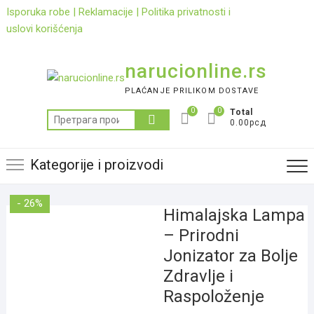
Skip
Isporuka robe
|
Reklamacije
|
Politika privatnosti i
to
uslovi korišćenja
content
narucionline.rs
PLAĆANJE PRILIKOM DOSTAVE
0
0
Total
Претрага
0.00рсд
за:
Kategorije i proizvodi
- 26%
Himalajska Lampa
– Prirodni
Jonizator za Bolje
Zdravlje i
Raspoloženje