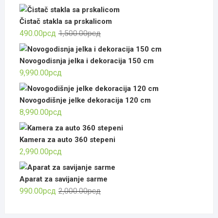
Čistač stakla sa prskalicom
Оригинална
Тренутна
490.00
рсд
1,500.00
рсд
цена
цена
је
је:
Novogodisnja jelka i dekoracija 150 cm
била:
490.00рсд.
9,990.00
рсд
1,500.00рсд.
Novogodišnje jelke dekoracija 120 cm
8,990.00
рсд
Kamera za auto 360 stepeni
2,990.00
рсд
Aparat za savijanje sarme
Оригинална
Тренутна
990.00
рсд
2,000.00
рсд
цена
цена
је
је: