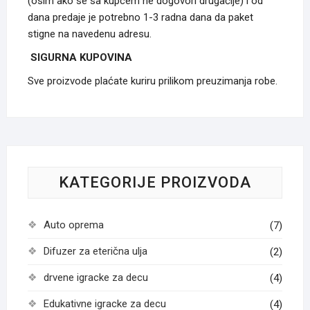
(osim ako se sa kupcem ne dogovori drugačije) i od
dana predaje je potrebno 1-3 radna dana da paket
stigne na navedenu adresu.
SIGURNA KUPOVINA
Sve proizvode plaćate kuriru prilikom preuzimanja robe.
KATEGORIJE PROIZVODA
Auto oprema
(7)
Difuzer za eterična ulja
(2)
drvene igracke za decu
(4)
Edukativne igracke za decu
(4)