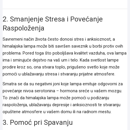
himalajska lampa
2. Smanjenje Stresa i Povećanje
Raspoloženja
Savremeni način života često donosi stres i anksioznost, a
himalajska lampa može biti savršen saveznik u borbi protiv ovih
problema. Pored toga što poboljšava kvalitet vazduha, ova lampa
ima i smirujuće dejstvo na vaš um i telo. Kada svetlost lampe
prodire kroz so, ona stvara toplo, prigušeno svetlo koje može
pomoći u ublažavanju stresa i stvaranju prijatne atmosfere.
Smatra se da su negativni joni koje lampa emituje odgovorni za
povećanje nivoa serotonina – hormona sreće u vašem mozgu.
To znači da himalajska lampa može pomoći u podizanju
raspoloženja, ublažavanju depresije i anksioznosti te stvaranju
opuštene atmosfere u vašem domu ili na radnom mestu.
3. Pomoć pri Spavanju