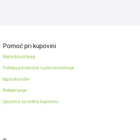
била:
990.00рсд.
2,000.00рсд.
Pomoć pri kupovini
Najčešća pitanja
Politika privatnosti i uslovi korišćenja
Isporuka robe
Reklamacije
Uputstvo za online kupovinu