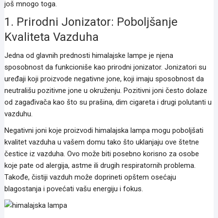
još mnogo toga.
1. Prirodni Jonizator: Poboljšanje
Kvaliteta Vazduha
Jedna od glavnih prednosti himalajske lampe je njena
sposobnost da funkcioniše kao prirodni jonizator. Jonizatori su
uređaji koji proizvode negativne jone, koji imaju sposobnost da
neutrališu pozitivne jone u okruženju. Pozitivni joni često dolaze
od zagađivača kao što su prašina, dim cigareta i drugi polutanti u
vazduhu.
Negativni joni koje proizvodi himalajska lampa mogu poboljšati
kvalitet vazduha u vašem domu tako što uklanjaju ove štetne
čestice iz vazduha. Ovo može biti posebno korisno za osobe
koje pate od alergija, astme ili drugih respiratornih problema.
Takođe, čistiji vazduh može doprineti opštem osećaju
blagostanja i povećati vašu energiju i fokus.