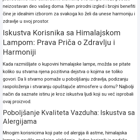
neizostavan deo vašeg doma. Njen prirodni izgled i brojni benefiti
čine je idealnim izborom za svakoga ko želi da unese harmoniju i
zdravlje u svoj prostor.
Iskustva Korisnika sa Himalajskom
Lampom: Prava Priča o Zdravlju i
Harmoniji
Kada razmišljate o kupovini himalajske lampe, možda se pitate
koliko su stvarna njena pozitivna dejstva o kojima se toliko
govori. Da li stvarno pomaže u poboljšanju zdravlja, podizanju
raspoloženja i stvaranju opuštajuće atmosfere u domu? Najbolji
način da saznate istinu je kroz iskustva ljudi koji su već isprobali
ovaj proizvod.
Poboljšanje Kvaliteta Vazduha: Iskustva sa
Alergijama
Mnogim korisnicima koji pate od alergija ili astme, himalajska