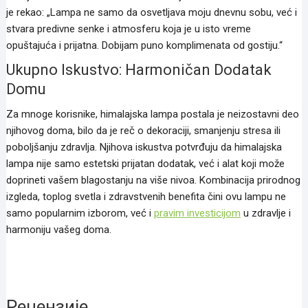
je rekao: „Lampa ne samo da osvetljava moju dnevnu sobu, već i
stvara predivne senke i atmosferu koja je u isto vreme
opuštajuća i prijatna. Dobijam puno komplimenata od gostiju.“
Ukupno Iskustvo: Harmoničan Dodatak
Domu
Za mnoge korisnike, himalajska lampa postala je neizostavni deo
njihovog doma, bilo da je reč o dekoraciji, smanjenju stresa ili
poboljšanju zdravlja. Njihova iskustva potvrđuju da himalajska
lampa nije samo estetski prijatan dodatak, već i alat koji može
doprineti vašem blagostanju na više nivoa. Kombinacija prirodnog
izgleda, toplog svetla i zdravstvenih benefita čini ovu lampu ne
samo popularnim izborom, već i
pravim investicijom
u zdravlje i
harmoniju vašeg doma.
himalajska lampa cena, himalajska lampa kupujemprodajem
Рецензије