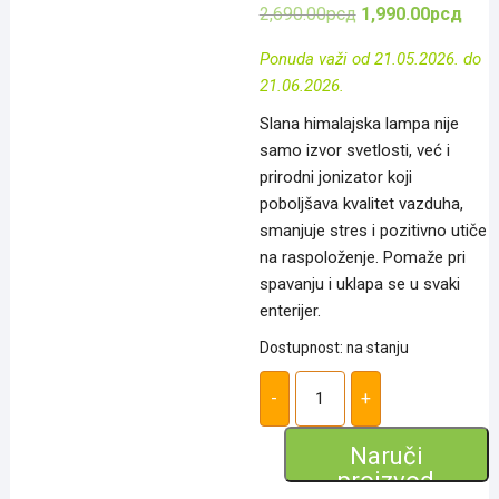
Оригинална
Трен
2,690.00
рсд
1,990.00
рсд
цена
цена
је
је:
Ponuda važi od 21.05.2026. do
била:
1,99
2,690.00рсд.
21.06.2026.
Slana himalajska lampa nije
samo izvor svetlosti, već i
prirodni jonizator koji
poboljšava kvalitet vazduha,
smanjuje stres i pozitivno utiče
na raspoloženje. Pomaže pri
spavanju i uklapa se u svaki
enterijer.
Dostupnost: na stanju
Himalajska
Lampa
-
+
-
Prirodni
Jonizator
Naruči
za
proizvod
Bolje
Zdravlje