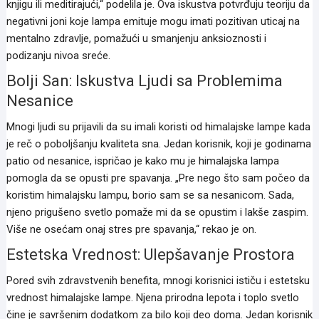
knjigu ili meditirajući,“ podelila je. Ova iskustva potvrđuju teoriju da
negativni joni koje lampa emituje mogu imati pozitivan uticaj na
mentalno zdravlje, pomažući u smanjenju anksioznosti i
podizanju nivoa sreće.
Bolji San: Iskustva Ljudi sa Problemima
Nesanice
Mnogi ljudi su prijavili da su imali koristi od himalajske lampe kada
je reč o poboljšanju kvaliteta sna. Jedan korisnik, koji je godinama
patio od nesanice, ispričao je kako mu je himalajska lampa
pomogla da se opusti pre spavanja. „Pre nego što sam počeo da
koristim himalajsku lampu, borio sam se sa nesanicom. Sada,
njeno prigušeno svetlo pomaže mi da se opustim i lakše zaspim.
Više ne osećam onaj stres pre spavanja,“ rekao je on.
Estetska Vrednost: Ulepšavanje Prostora
Pored svih zdravstvenih benefita, mnogi korisnici ističu i estetsku
vrednost himalajske lampe. Njena prirodna lepota i toplo svetlo
čine je savršenim dodatkom za bilo koji deo doma. Jedan korisnik